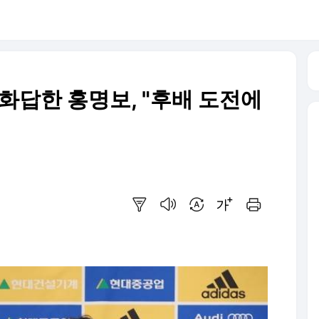
사' 화답한 홍명보, "후배 도전에
요약보기
음성으로 듣기
번역 설정
글씨크기 조절하기
인쇄하기