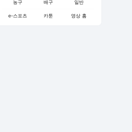
농구
배구
일반
e-스포츠
카툰
영상 홈