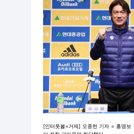
[인터풋볼=거제] 오종헌 기자 = 홍명보