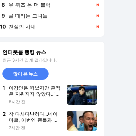
8
유 퀴즈 온 더 블럭
,신규
9
골 때리는 그녀들
,신규
10
전설의 사내
,신규
인터풋볼 랭킹 뉴스
최근 3시간 집계 결과입니다.
많이 본 뉴스
1
이강인은 떠났지만 흔적
은 지워지지 않았다…'트
레블' PSG, 2부 강등 마
6시간 전
요르카와 친선전 치르는
이유 "이적 과정에서 협
2
참 다사다난하다...네이
의된 조건"
마르, 이번엔 팬들과 언
쟁으로 구설수 "고함지
2시간 전
르며 상대 조롱, 주먹다