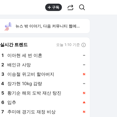
공유하기
검색
구독
뉴스 밖 이야기, 다음 커뮤니티 웹에서 보기
실시간 트렌드
오늘 1:10 기준
툴팁보기
1
이아현 세 번 이혼
,유지
2
배인규 사망
,유지
3
이승철 위고비 할아버지
,신규
4
장가현 10kg 감량
,유지
5
황기순 해외 도박 재산 탕진
,신규
6
입추
,상승
7
추미애 경기도 재정 비상
,신규