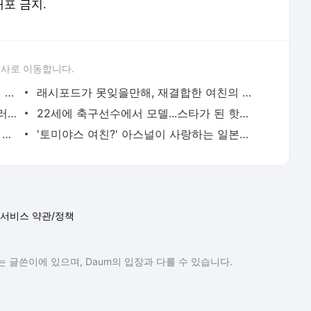
배포 금지.
론사로 이동합니다.
EPL선수보다 노르웨이 금발 약혼녀가 더 부럽네 - 인터풋볼
래시포드가 못잊을만해, 재결합한 여친의 미모 수준 - 인터풋볼
바르사 최악 먹튀, '화끈 몸매' 아내와의 러브 스토리 - 인터풋볼
22세에 축구선수에서 모델...스타가 된 핫바디 - 인터풋볼
호이비에르 아내, 보기 드문 북유럽 금발 청순 - 인터풋볼
'토미야스 여친?' 아스널이 사랑하는 일본女 눈길 - 인터풋볼
서비스 약관/정책
 글쓴이에 있으며, Daum의 입장과 다를 수 있습니다.