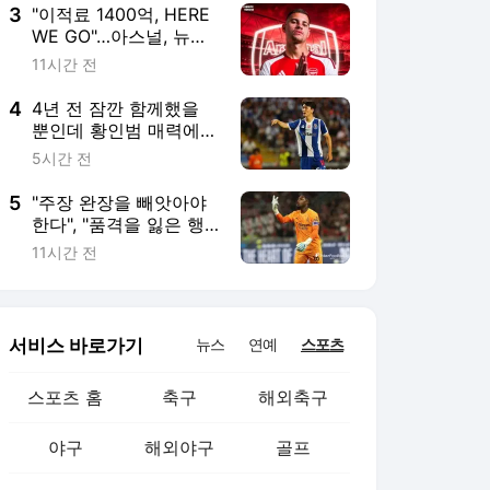
짐으로 이어질 뻔했어"
3
"이적료 1400억, HERE
WE GO"…아스널, 뉴캐
슬 중원 핵심 기마랑이
11시간 전
스 품었다→라이스와
'유럽 최고급 중원' 완성
4
4년 전 잠깐 함께했을
뿐인데 황인범 매력에
푹 빠졌다…전 동료도
5시간 전
포르투 성공 확신 "매우
예의 바르며 재능과 기
5
"주장 완장을 빼앗아야
량이 넘친다"
한다", "품격을 잃은 행
동"…'AC 밀란 영원한 주
11시간 전
장' 바레시 장례식 불참
한 메냥에 이탈리아 팬
들 폭발
서비스 바로가기
뉴스
연예
스포츠
스포츠 홈
축구
해외축구
야구
해외야구
골프