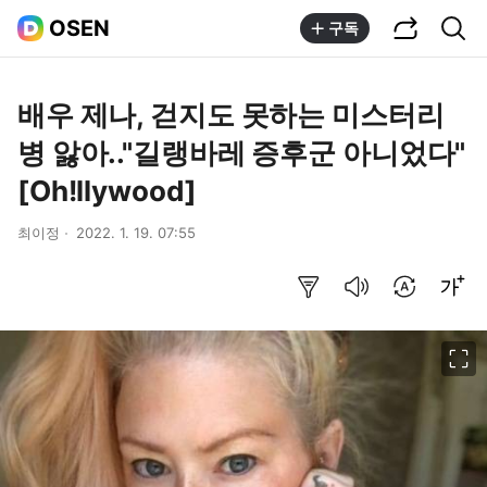
공유하기
통합검색
OSEN
구독
배우 제나, 걷지도 못하는 미스터리
병 앓아.."길랭바레 증후군 아니었다"
[Oh!llywood]
최이정
2022. 1. 19. 07:55
요약보기
음성으로 듣기
번역 설정
글씨크기 조절하기
이미지 크게 보기