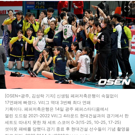
이미지 크게 보기
[OSEN=광주, 김성락 기자] 신생팀 페퍼저축은행이 속절없이
17연패에 빠졌다. V리그 역대 3번째 최다 연패
기록이다. 페퍼저축은행은 14일 광주 페퍼스타디움에서
열린 도드람 2021-2022 V리그 4라운드 현대건설과의 경기에서 한
세트도 따내지 못한 채 세트 스코어 0-3(15-25, 10-25, 17-25)
셧아웃 패배를 당했다.경기 종료 후 현대건설 선수들이 기념 촬영을