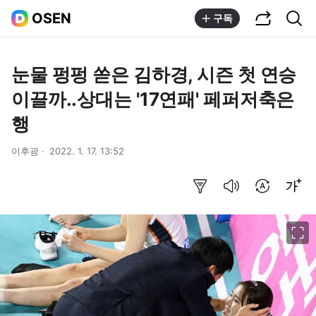
공유하기
통합검색
OSEN
구독
눈물 펑펑 쏟은 김하경, 시즌 첫 연승
이끌까..상대는 '17연패' 페퍼저축은
행
이후광
2022. 1. 17. 13:52
요약보기
음성으로 듣기
번역 설정
글씨크기 조절하기
이미지 크게 보기