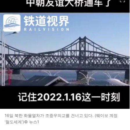
16일 북한 화물열차가 조중우의교를 건너고 있다. (웨이보 계정
'철도세계')© 뉴스1