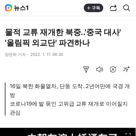
공유하기
통합검색
뉴스1
구독
물적 교류 재개한 북중..'중국 대사'
'올림픽 외교단' 파견하나
양은하 기자
2022. 1. 17. 06:30
요약보기
음성으로 듣기
번역 설정
글씨크기 조절하기
16일 북한 화물열차, 단둥 도착..2년여만에 국경 개
방
코로나19에 발 묶인 고위급 교류 재개로 이어질지
관심
이미지 크게 보기