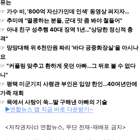
유는
☞
가수 비, '800억 자산가인데 인색' 동영상 퍼지자…
☞
추미애 "멸콩하는 분들, 군대 맛 좀 봐야 철들어"
☞
아내 친구 성추행 40대 징역 1년…"상당한 정신적 충
격"
☞
망망대해 위 6천만원 짜리 '바다 공중화장실'을 아시나
요
☞
"커플링 맞추고 환하게 웃던 아빠…그 뒤로 볼 수 없다
니"
☞
평택 미군기지 사령관 부인은 입양 한인…40여년만에
가족 재회
☞
목에서 사탕이 쑥…딸 구해낸 아빠의 기술
▶연합뉴스 앱 지금 바로 다운받기~
<저작권자(c) 연합뉴스, 무단 전재-재배포 금지>