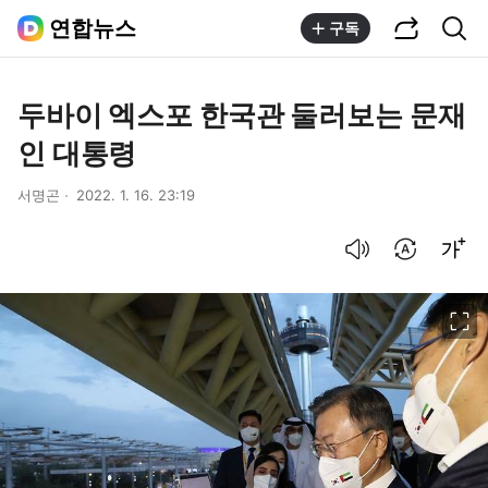
공유하기
통합검색
연합뉴스
구독
두바이 엑스포 한국관 둘러보는 문재
인 대통령
서명곤
2022. 1. 16. 23:19
음성으로 듣기
번역 설정
글씨크기 조절하기
이미지 크게 보기