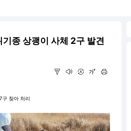
기종 상괭이 사체 2구 발견
요약보기
음성으로 듣기
번역 설정
글씨크기 조절하기
인쇄하기
7구 찾아 처리