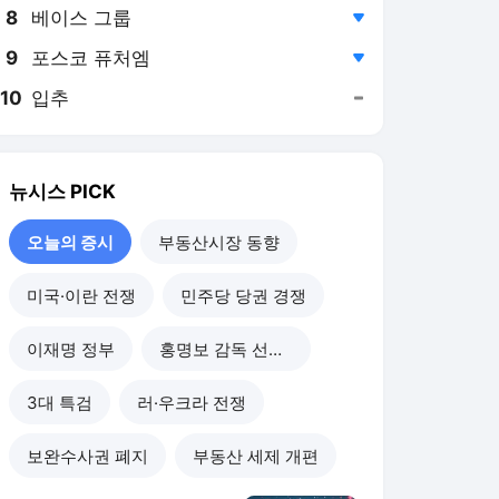
8
베이스 그룹
,하락
9
포스코 퓨처엠
,하락
10
입추
,유지
뉴시스
PICK
오늘의 증시
부동산시장 동향
미국·이란 전쟁
민주당 당권 경쟁
이재명 정부
홍명보 감독 선임 논란
3대 특검
러·우크라 전쟁
보완수사권 폐지
부동산 세제 개편