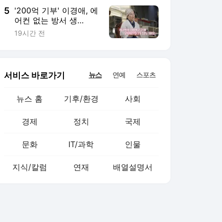
5
'200억 기부' 이경애, 에
어컨 없는 방서 생
활…"돈도 많으면서 왜?"
19시간 전
서비스 바로가기
뉴스
연예
스포츠
뉴스 홈
기후/환경
사회
경제
정치
국제
문화
IT/과학
인물
지식/칼럼
연재
배열설명서