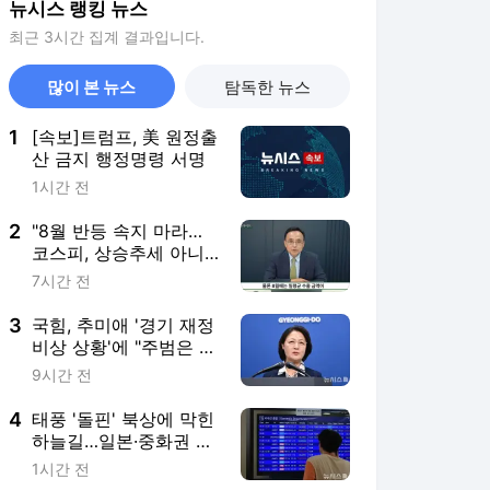
뉴시스 랭킹 뉴스
최근 3시간 집계 결과입니다.
많이 본 뉴스
탐독한 뉴스
1
[속보]트럼프, 美 원정출
산 금지 행정명령 서명
1시간 전
2
"8월 반등 속지 마라…
코스피, 상승추세 아니
라 '조정국면'"
7시간 전
3
국힘, 추미애 '경기 재정
비상 상황'에 "주범은 전
직 경기지사인 이 대통
9시간 전
령"
4
태풍 '돌핀' 북상에 막힌
하늘길…일본·중화권 오
가는 국적기 잇단 비운
1시간 전
항 예고