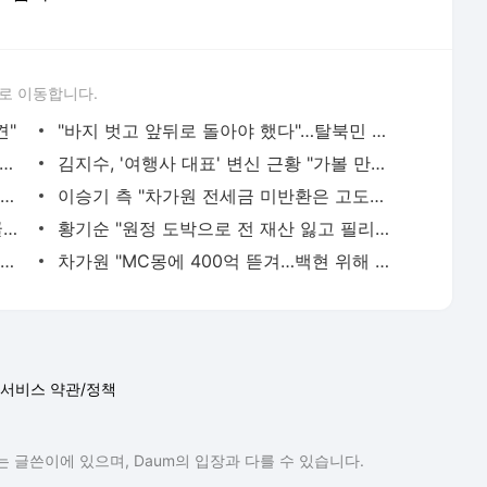
로 이동합니다.
견"
"바지 벗고 앞뒤로 돌아야 했다"…탈북민 김서아, 기쁨조 검사 수치심 회상
협회, 15년 전 심판 성 접대 파문에 "현재는 내부 지침 준수"
김지수, '여행사 대표' 변신 근황 "가볼 만하니…"
서인영 "환희가 크리스마스 같이 보내자 해" 폭로
이승기 측 "차가원 전세금 미반환은 고도의 사기 수법…엄벌 원해"
아이유, 장기하 '별일 없이 산다' 선곡…쿨한 일상 공개
황기순 "원정 도박으로 전 재산 잃고 필리핀 도피"
정보석 "황정음 전 남편 서글서글한 인상이었는데…"
차가원 "MC몽에 400억 뜯겨…백현 위해 도박빚 갚아줘"
서비스 약관/정책
 글쓴이에 있으며, Daum의 입장과 다를 수 있습니다.