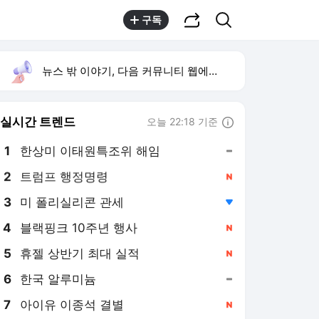
공유하기
검색
구독
뉴스 밖 이야기, 다음 커뮤니티 웹에서 보기
실시간 트렌드
오늘 22:18 기준
툴팁보기
1
한상미 이태원특조위 해임
,유지
2
트럼프 행정명령
,신규
3
미 폴리실리콘 관세
,하락
4
블랙핑크 10주년 행사
,신규
5
휴젤 상반기 최대 실적
,신규
6
한국 알루미늄
,유지
7
아이유 이종석 결별
,신규