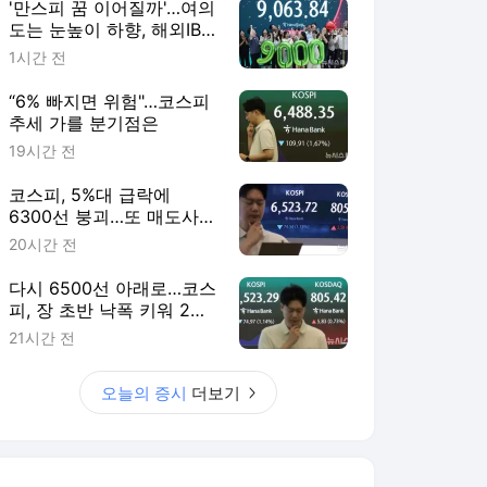
'만스피 꿈 이어질까'…여의
도는 눈높이 하향, 해외IB
는 "더 간다"
1시간 전
“6% 빠지면 위험"…코스피
추세 가를 분기점은
19시간 전
코스피, 5%대 급락에
6300선 붕괴…또 매도사이
드카
20시간 전
다시 6500선 아래로…코스
피, 장 초반 낙폭 키워 2%
대 하락
21시간 전
오늘의 증시
더보기