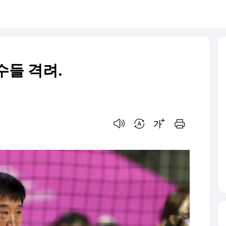
수들 격려.
음성으로 듣기
번역 설정
글씨크기 조절하기
인쇄하기