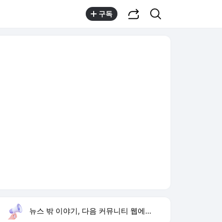
공유하기
검색
구독
뉴스 밖 이야기, 다음 커뮤니티 웹에서 보기
실시간 트렌드
오늘 13:59 기준
툴팁보기
1
하영 4대 의사 집안
,신규
3
이런 엿 같은 사랑
,상승
4
황희 폐버스 청년주택
,하락
5
김상혁 소개팅
,신규
6
김민하 17kg 감량
,상승
7
재벌x형사
,하락