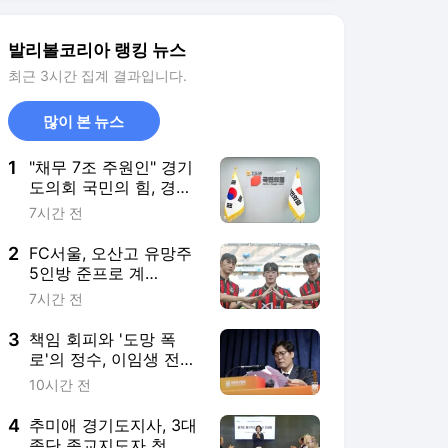
U-17 대표까지
3
책임 회피와 '도망 폭
로'의 정수, 이임생 전
이사의 비겁한 궤변 [칼
10시간 전
럼]
4
추미애 경기도지사, 3대
종단 종교지도자 첫 간
담회…감사장과 표창장
8시간 전
전달
5
'3승1무1패' 상승세 FC
안양, 대전과 재격돌…마
테우스 8골5도움 핵심
22시간 전
활약 기대
서비스 바로가기
뉴스
연예
스포츠
스포츠 홈
축구
해외축구
야구
해외야구
골프