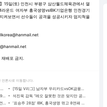
15일(토) 인천시 부평구 삼산월드체육관에서 열
그 4라운드 여자부 흥국생명vsIBK기업은행 인천경기
 지켜보면서 선수들이 공격을 성공시키자 엄지척을
orea@hanmail.net
anmail.net
및 재배포 금지.
 언론사로 이동합니다.
[15일 V리그] 여자부 흥국생명vsIBK기업은행 인천경기 결과. - 발리볼코리아
[15일 V리그] 남자부 우리카드vsOK금융그룹 서울경기 결과. - 발리볼코리아
'레오 39점 폭발' OK금융그룹, 우리카드 9연승에 제동…4연패 탈출 - 발리볼코리아
석진욱 감독 "레오 잘못한 것은 맞지만 공평하지 않아서 항의한 것" - 발리볼코리아
'돌발 행동' 레오 "불미스러운 상황, 무조건 내 잘못…죄송하다" - 발리볼코리아
'표승주 28점' IBK, 흥국생명 꺾고 8연패 탈출…김호철 감독 '첫 승' - 발리볼코리아