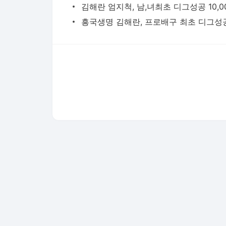
다음뉴스 서비스안내
24시간 뉴스센터
공지사항
기사배열책임자 : 임광욱
청소년보호책임자 : 이호원
뉴스 기사에 대한 저작권 및 법적 책임은 자료제공사 또는
© Daum Corp.