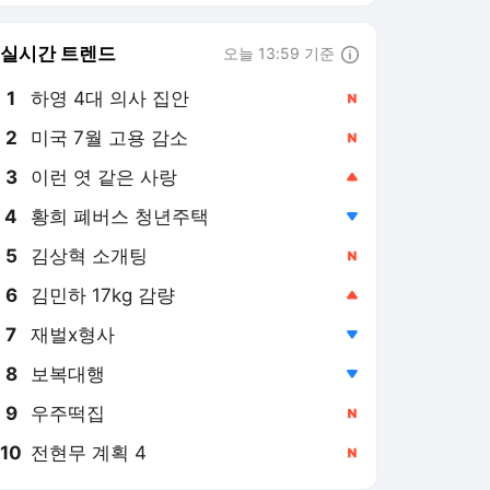
8
보복대행
,하락
9
우주떡집
,신규
10
전현무 계획 4
,신규
발리볼코리아 랭킹 뉴스
최근 3시간 집계 결과입니다.
많이 본 뉴스
1
"채무 7조 주원인" 경기
도의회 국민의 힘, 경기
도 세수 추계 오차 최근
7시간 전
3년간 3조 4천억 결손
지적
2
FC서울, 오산고 유망주
5인방 준프로 계
약...190cm 수비수부터
7시간 전