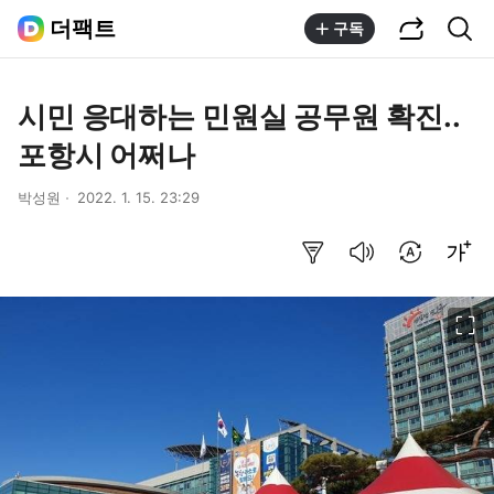
공유하기
통합검색
더팩트
구독
시민 응대하는 민원실 공무원 확진..
포항시 어쩌나
박성원
2022. 1. 15. 23:29
요약보기
음성으로 듣기
번역 설정
글씨크기 조절하기
이미지 크게 보기