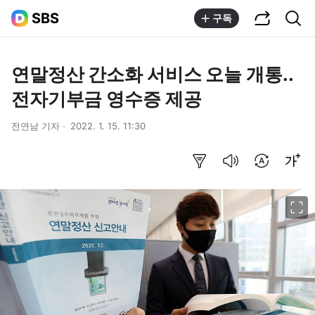
공유하기
통합검색
SBS
구독
연말정산 간소화 서비스 오늘 개통..
전자기부금 영수증 제공
전연남 기자
2022. 1. 15. 11:30
요약보기
음성으로 듣기
번역 설정
글씨크기 조절하기
이미지 크게 보기