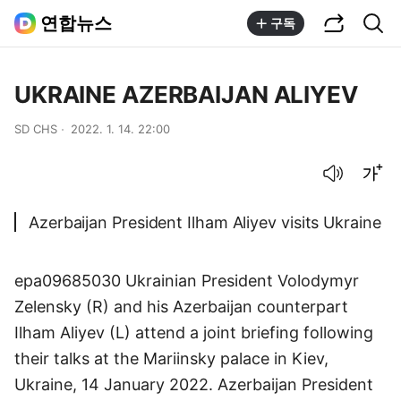
공유하기
통합검색
연합뉴스
구독
UKRAINE AZERBAIJAN ALIYEV
SD CHS
2022. 1. 14. 22:00
음성으로 듣기
글씨크기 조절하기
Azerbaijan President Ilham Aliyev visits Ukraine
epa09685030 Ukrainian President Volodymyr
Zelensky (R) and his Azerbaijan counterpart
Ilham Aliyev (L) attend a joint briefing following
their talks at the Mariinsky palace in Kiev,
Ukraine, 14 January 2022. Azerbaijan President