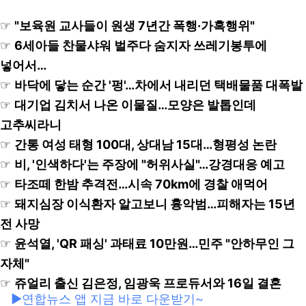
☞
"보육원 교사들이 원생 7년간 폭행·가혹행위"
☞
6세아들 찬물샤워 벌주다 숨지자 쓰레기봉투에
넣어서…
☞
바닥에 닿는 순간 '펑'…차에서 내리던 택배물품 대폭발
☞
대기업 김치서 나온 이물질…모양은 발톱인데
고추씨라니
☞
간통 여성 태형 100대, 상대남 15대…형평성 논란
☞
비, '인색하다'는 주장에 "허위사실"…강경대응 예고
☞
타조떼 한밤 추격전…시속 70km에 경찰 애먹어
☞
돼지심장 이식환자 알고보니 흉악범…피해자는 15년
전 사망
☞
윤석열, 'QR 패싱' 과태료 10만원…민주 "안하무인 그
자체"
☞
쥬얼리 출신 김은정, 임광욱 프로듀서와 16일 결혼
▶연합뉴스 앱 지금 바로 다운받기~