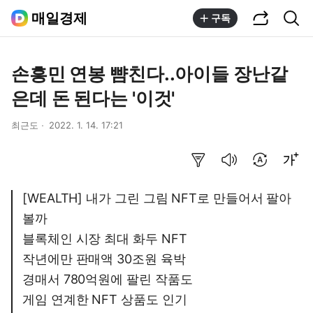
공유하기
통합검색
매일경제
구독
손흥민 연봉 뺨친다..아이들 장난같
은데 돈 된다는 '이것'
최근도
2022. 1. 14. 17:21
요약보기
음성으로 듣기
번역 설정
글씨크기 조절하기
[WEALTH] 내가 그린 그림 NFT로 만들어서 팔아
볼까
블록체인 시장 최대 화두 NFT
작년에만 판매액 30조원 육박
경매서 780억원에 팔린 작품도
게임 연계한 NFT 상품도 인기