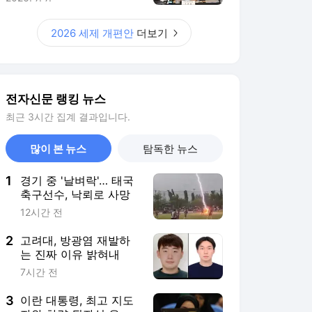
2
고려대, 방광염 재발하
는 진짜 이유 밝혀내
7시간 전
3
이란 대통령, 최고 지도
자와 차량 뒷좌석 은밀
한 만남?…“얼굴도 못보
12시간 전
고 악수도 못해”
4
"왜 美 기업을 너네가 검
열하는데?…"美 공화당,
대놓고 韓 정부에 경고
13시간 전
장
5
“트럼프 일가에 30억 왜
줬나”…美 민주, 韓 기업
“잠재적 뇌물” 조사
5시간 전
서비스 바로가기
뉴스
연예
스포츠