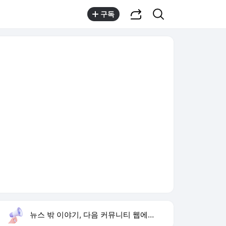
공유하기
검색
구독
뉴스 밖 이야기, 다음 커뮤니티 웹에서 보기
실시간 트렌드
오늘 13:49 기준
툴팁보기
1
하영 4대째 의사 집안
,상승
2
황희 폐버스 청년주택
,신규
3
신랑수업2 김상혁 소개팅
,하락
4
이런 엿 같은 사랑
,상승
5
미국 고용 감소
,신규
6
재벌x형사
,하락
7
보복대행
,하락