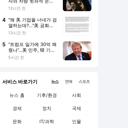
뉴스 홈
기후/환경
사회
경제
정치
국제
문화
IT/과학
인물
지식/칼럼
연재
배열설명서