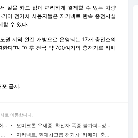
에서 실물 카드 없이 편리하게 결제할 수 있는 차량
차·기아 전기차 사용자들은 지커넥트 완속 충전시설
할 수 있다.
수도권 지역 완전 개방으로 운영되는 17개 충전소의
원한다”며 “이후 전국 약 700여기의 충전기로 카페
배포 금지.
론사로 이동합니다.
토스 개인정보보호법 위반 해석 놓고 부처간 책임 떠넘기기 '눈살'
오미크론 우세종, 확진자 폭증 불가피...정부, 방역 '선택과 집중' 전환
존 림 삼바 대표 "제2 캠퍼스 부지 2분기 매입"…'CMO 넘버원' 굳히기
지커넥트, 현대차그룹 전기차 '카페이' 충전서비스 지원