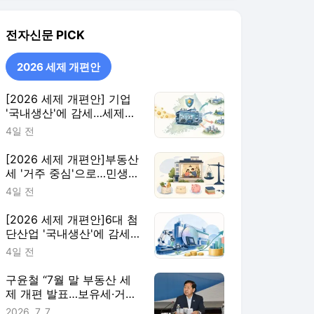
단산업 '국내생산'에 감세…
핵심부품 생산량에 따라 지
4일 전
원 더 키워
구윤철 “7월 말 부동산 세
제 개편 발표…보유세·거래
세 균형 검토”
2026. 7. 7.
2026 세제 개편안
더보기
전자신문 랭킹 뉴스
최근 3시간 집계 결과입니다.
많이 본 뉴스
탐독한 뉴스
1
경기 중 '날벼락'… 태국
축구선수, 낙뢰로 사망
12시간 전