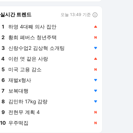
8
김민하 17kg 감량
,하락
9
전현무 계획 4
,신규
10
우주떡집
,신규
전자신문
PICK
2026 세제 개편안
[2026 세제 개편안] 기업
'국내생산'에 감세…세제로
산업·자금 지방행 유도
4일 전
[2026 세제 개편안]부동산
세 '거주 중심'으로…민생
지원 확대·세제 혜택 115개
4일 전
정비
[2026 세제 개편안]6대 첨