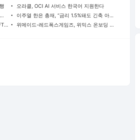
시행
오라클, OCI AI 서비스 한국어 지원한다
DC현대산업개발 안전보건경영시스템 인증 취소
이주열 한은 총재, “금리 1.5%돼도 긴축 아냐”
문화체육관광기술진흥센터, 메타버스·NFT 등 R&D로 기업 역량 강화 지원
위메이드-레드폭스게임즈, 위믹스 온보딩 위한 MOU 체결