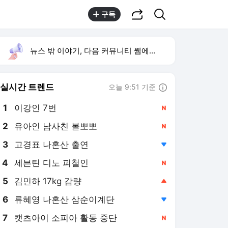
공유하기
검색
구독
뉴스 밖 이야기, 다음 커뮤니티 웹에서 보기
실시간 트렌드
오늘 9:51 기준
툴팁보기
1
이강인 7번
,신규
2
유아인 남사친 볼뽀뽀
,신규
3
고경표 나혼산 출연
,하락
4
세븐틴 디노 피철인
,신규
5
김민하 17kg 감량
,상승
6
류혜영 나혼산 삼순이계단
,하락
7
캣츠아이 소피아 활동 중단
,신규