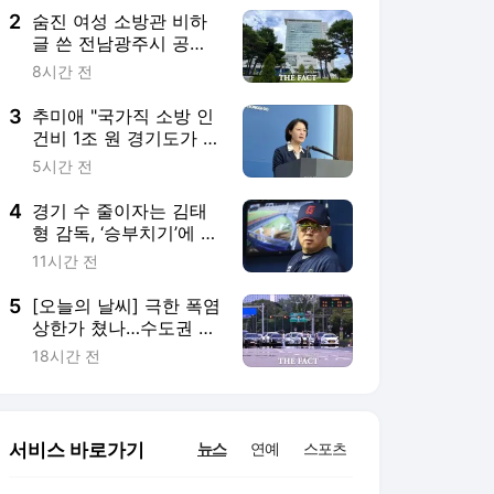
2
숨진 여성 소방관 비하
글 쓴 전남광주시 공무
원 입건
8시간 전
3
추미애 "국가직 소방 인
건비 1조 원 경기도가 대
납…재정개혁 시급"
5시간 전
4
경기 수 줄이자는 김태
형 감독, ‘승부치기’에 대
한 입장부터 밝혀야 [김
11시간 전
대호의 야구생각]
5
[오늘의 날씨] 극한 폭염
상한가 쳤나…수도권 소
나기, 동해안에 폭우
18시간 전
서비스 바로가기
뉴스
연예
스포츠