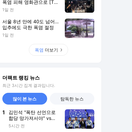
폭염 피해 영화관으로 [TF
사진관]
1일 전
서울 8년 만에 40도 넘어…
입추에도 극한 폭염 절정
1일 전
폭염
더보기
더팩트 랭킹 뉴스
최근 3시간 집계 결과입니다.
많이 본 뉴스
탐독한 뉴스
1
김민석 "폭탄 선언으로
합당 망가져서야" vs
"정청래 "남 탓 전문가"
5시간 전