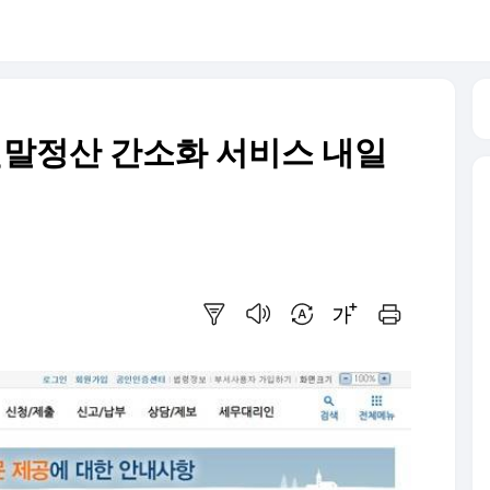
.연말정산 간소화 서비스 내일
요약보기
음성으로 듣기
번역 설정
글씨크기 조절하기
인쇄하기