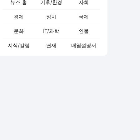
뉴스 홈
기후/환경
사회
경제
정치
국제
문화
IT/과학
인물
지식/칼럼
연재
배열설명서