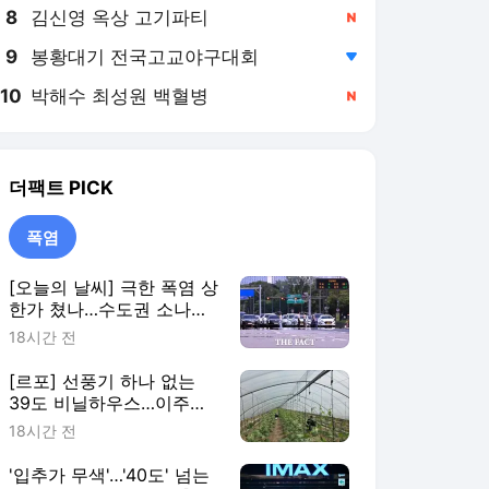
8
김신영 옥상 고기파티
,신규
9
봉황대기 전국고교야구대회
,하락
10
박해수 최성원 백혈병
,신규
더팩트
PICK
폭염
[오늘의 날씨] 극한 폭염 상
한가 쳤나…수도권 소나기,
동해안에 폭우
18시간 전
[르포] 선풍기 하나 없는
39도 비닐하우스…이주노
동자의 '악몽같은 폭염'
18시간 전
'입추가 무색'…'40도' 넘는