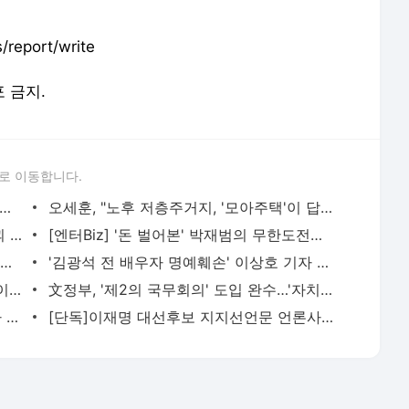
report/write
포 금지.
로 이동합니다.
의힘, '김건희 7시간 통화' 공개 어떻게든 막아라
오세훈, "노후 저층주거지, '모아주택'이 답이죠" (영상)
내 집 마련 꿈도 '와르르'…HDC현산, 붕괴 아파트 입주민 대책있나
[엔터Biz] '돈 벌어본' 박재범의 무한도전이 기대되는 이유
[김병헌의 체인지] 안철수, 지지율오르는데 뭘해야 될까?
'김광석 전 배우자 명예훼손' 이상호 기자 무죄 확정
'구미호뎐'→'고스트 닥터', 김범의 '열일'이 반가운 이유 [TF초점]
文정부, '제2의 국무회의' 도입 완수…'자치분권2.0 시대' 열렸다
'죄수 불러 사적통화 방치' 현직 부장검사 견책 징계
[단독]이재명 대선후보 지지선언문 언론사에 뿌린 안동시…경찰 조사착수