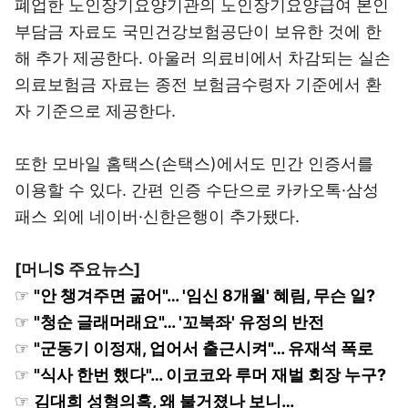
폐업한 노인장기요양기관의 노인장기요양급여 본인
부담금 자료도 국민건강보험공단이 보유한 것에 한
해 추가 제공한다. 아울러 의료비에서 차감되는 실손
의료보험금 자료는 종전 보험금수령자 기준에서 환
자 기준으로 제공한다.
또한 모바일 홈택스(손택스)에서도 민간 인증서를
이용할 수 있다. 간편 인증 수단으로 카카오톡·삼성
패스 외에 네이버·신한은행이 추가됐다.
[머니S 주요뉴스]
☞
"안 챙겨주면 굶어"… '임신 8개월' 혜림, 무슨 일?
☞
"청순 글래머래요"… '꼬북좌' 유정의 반전
☞
"군동기 이정재, 업어서 출근시켜"… 유재석 폭로
☞
"식사 한번 했다"… 이코코와 루머 재벌 회장 누구?
☞
김대희 성형의혹, 왜 불거졌나 보니…