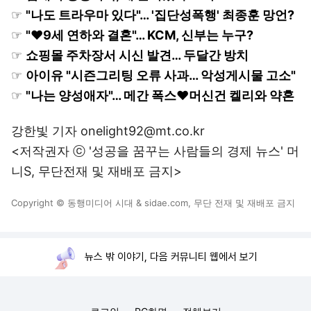
☞
"나도 트라우마 있다"… '집단성폭행' 최종훈 망언?
☞
"♥9세 연하와 결혼"… KCM, 신부는 누구?
☞
쇼핑몰 주차장서 시신 발견… 두달간 방치
☞
아이유 "시즌그리팅 오류 사과… 악성게시물 고소"
☞
"나는 양성애자"… 메간 폭스♥머신건 켈리와 약혼
강한빛 기자 onelight92@mt.co.kr
<저작권자 ⓒ '성공을 꿈꾸는 사람들의 경제 뉴스' 머
니S, 무단전재 및 재배포 금지>
Copyright © 동행미디어 시대 & sidae.com, 무단 전재 및 재배포 금지
뉴스 밖 이야기, 다음 커뮤니티 웹에서 보기