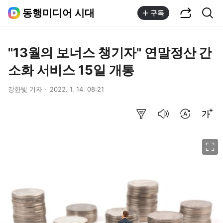
공유하기
통합검색
동행미디어 시대
구독
"13월의 보너스 챙기자" 연말정산 간
소화 서비스 15일 개통
강한빛 기자
2022. 1. 14. 08:21
요약보기
음성으로 듣기
번역 설정
글씨크기 조절하기
이미지 크게 보기