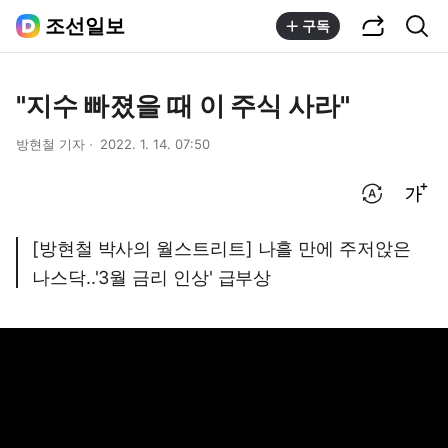
공유하기
통합검색
조선일보
구독
"지수 빠졌을 때 이 주식 사라"
방현철 기자
2022. 1. 14. 07:50
번역 설정
글씨크기 조절하기
[방현철 박사의 월스트리트] 나흘 만에 주저앉은
나스닥..'3월 금리 인상' 급부상