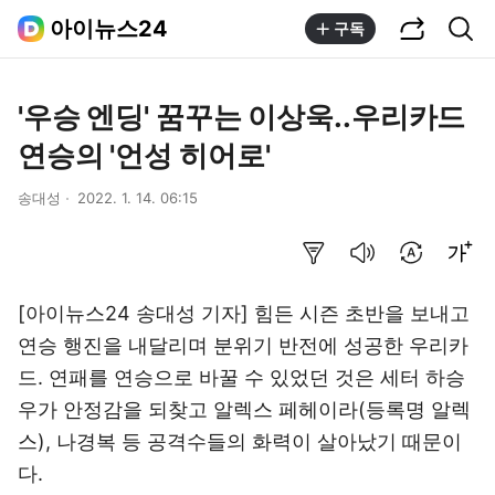
공유하기
통합검색
아이뉴스24
구독
'우승 엔딩' 꿈꾸는 이상욱..우리카드
연승의 '언성 히어로'
송대성
2022. 1. 14. 06:15
요약보기
음성으로 듣기
번역 설정
글씨크기 조절하기
[아이뉴스24 송대성 기자] 힘든 시즌 초반을 보내고
연승 행진을 내달리며 분위기 반전에 성공한 우리카
드. 연패를 연승으로 바꿀 수 있었던 것은 세터 하승
우가 안정감을 되찾고 알렉스 페헤이라(등록명 알렉
스), 나경복 등 공격수들의 화력이 살아났기 때문이
다.