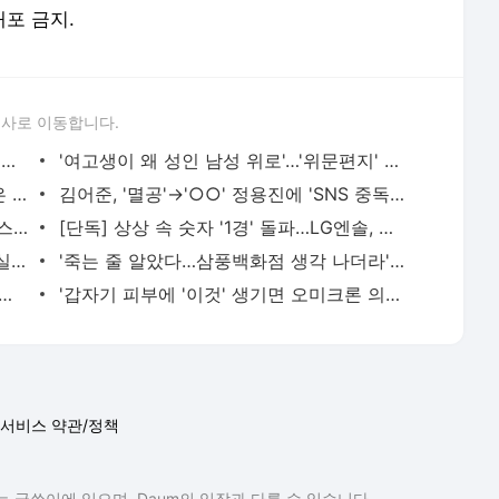
배포 금지.
론사로 이동합니다.
'아기상어' 세계 최초 100억뷰 돌파 '전세계인 한번은 봤다'
'여고생이 왜 성인 남성 위로'…'위문편지' 금지 촉구 靑청원
순직 조종사, '탈출' 외치고도 조종간 잡은 이유가
김어준, '멸공'→'○○' 정용진에 'SNS 중독 상황인 듯'
'연예인 일감 또 끊겼다'…모델·가수·쇼호스트 '안 하는 게 없다'
[단독] 상상 속 숫자 '1경' 돌파…LG엔솔, 역대급 수요예측
버스 뒷좌석에서 담배 핀 아이들…'이거 실화냐?'
'죽는 줄 알았다…삼풍백화점 생각 나더라' 광주 붕괴 목격자 증언
니 귀 잘려'…강남 클럽서 피흘린채 발견된 20대 여성
'갑자기 피부에 '이것' 생기면 오미크론 의심하라'
서비스 약관/정책
 글쓴이에 있으며, Daum의 입장과 다를 수 있습니다.