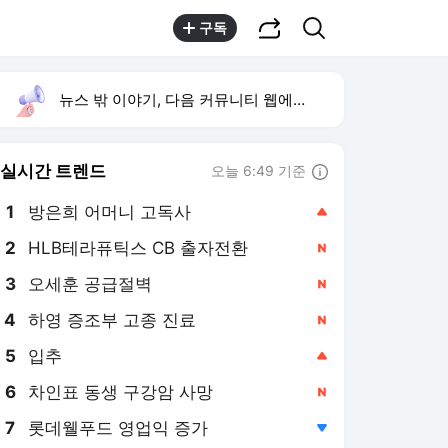
공유하기
검색
구독
뉴스 밖 이야기, 다음 커뮤니티 웹에서 보기
실시간 트렌드
오늘 6:49 기준
툴팁보기
1
방은희 어머니 고독사
,상승
2
HLB테라퓨틱스 CB 출자전환
,신규
3
오세훈 공급절벽
,신규
4
하영 증조부 고종 진료
,신규
5
입추
,상승
6
차인표 동생 구강암 사망
,신규
7
롯데웰푸드 영업익 증가
,하락