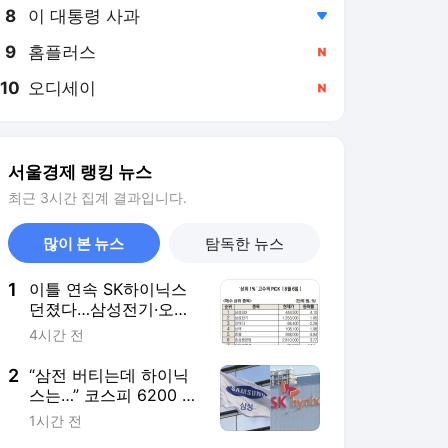
8
이 대통령 사과
,하락
9
홈플러스
,신규
10
오디세이
,신규
서울경제 랭킹 뉴스
최근 3시간 집계 결과입니다.
많이 본 뉴스
탐독한 뉴스
1
이틀 연속 SK하이닉스
던졌다…삼성전기·오이
솔루션은 매수 [주식 초
4시간 전
고수는 지금]
2
“삼전 버티는데 하이닉
스는…” 코스피 6200 사
수 안간힘 속 코스닥도
1시간 전
꺾여 [이런국장 저런주