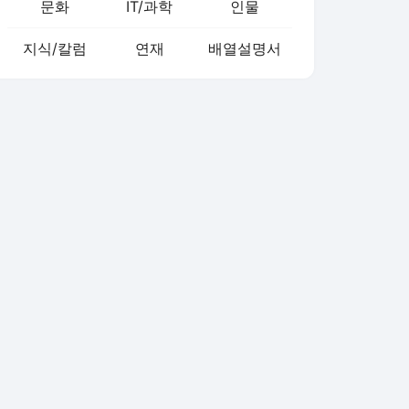
문화
IT/과학
인물
지식/칼럼
연재
배열설명서