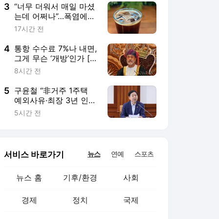
식]
3
“너무 더워서 매일 마셨
는데 어쩌나”…폭염에
‘아이스 커피’ 들이켰다
17시간 전
간
4
통항 수수료 7%나 내면,
그게 무슨 ‘개방’인가 [트
럼프 스톡커]
8시간 전
5
구윤철 “非거주 1주택
예외사유·최장 3년 인정
기간, 신축적으로 검토”
5시간 전
서비스 바로가기
뉴스
연예
스포츠
뉴스 홈
기후/환경
사회
경제
정치
국제