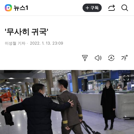
공유하기
통합검색
뉴스1
구독
'무사히 귀국'
이성철 기자
2022. 1. 13. 23:09
요약보기
음성으로 듣기
번역 설정
글씨크기 조절하기
이미지 크게 보기