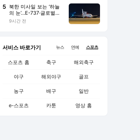
5
북한 미사일 보는 ‘하늘
의 눈’…E-737·글로벌호
크에 경고등 [박수찬의
9시간 전
軍]
서비스 바로가기
뉴스
연예
스포츠
스포츠 홈
축구
해외축구
야구
해외야구
골프
농구
배구
일반
e-스포츠
카툰
영상 홈