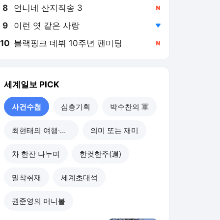
8
언니네 산지직송 3
,신규
9
이런 엿 같은 사랑
,하락
10
블랙핑크 데뷔 10주년 팬미팅
,신규
세계일보
PICK
사건수첩
심층기획
박수찬의 軍
최현태의 여행·와인홀릭
의미 또는 재미
차 한잔 나누며
한컷한주(週)
밀착취재
세계초대석
권준영의 머니볼