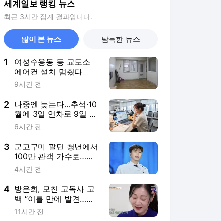
세계일보 랭킹 뉴스
최근 3시간 집계 결과입니다.
많이 본 뉴스
탐독한 뉴스
1
여성수용동 등 교도소
에어컨 설치 멈췄다…폭
염 속 37도 치솟은 수용
9시간 전
거실
2
나중엔 늦는다…추석·10
월에 3일 연차로 9일 황
금연휴 완성, 어디에 걸
6시간 전
까? [여행+]
3
군고구마 팔던 청년에서
100만 관객 가수로…임
영웅 데뷔 10년의 여정
4시간 전
4
방은희, 모친 고독사 고
백 “이틀 만에 발견…평
생 죄책감”
11시간 전