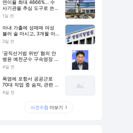
연이율 최대 4866%… 수
사기관을 추심 도구로 쓴
불법 대부업자 덜미 [사건
1일 전
수첩]
아내 가출에 성매매 여성
불러 술 마시고, 3개월 아
기 때려 숨지게 한 친부 [사
2일 전
건수첩]
‘공직선거법 위반’ 혐의 안
병윤 예천군수 구속영장 기
각 [사건수첩]
4일 전
폭염에 포항서 공공근로
70대 작업 중 숨져, 관련 사
업 전면 중단 [사건수첩]
4일 전
사건수첩
더보기