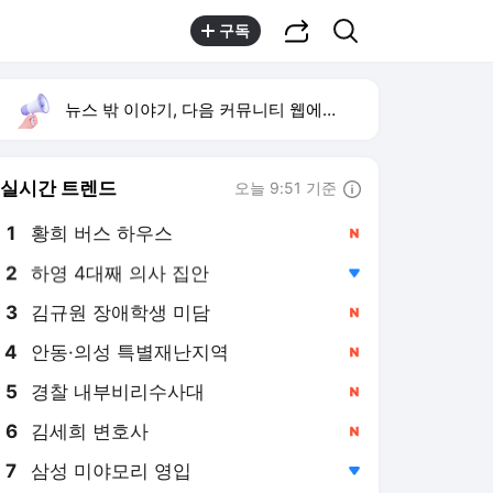
공유하기
검색
구독
뉴스 밖 이야기, 다음 커뮤니티 웹에서 보기
실시간 트렌드
오늘 9:51 기준
툴팁보기
1
황희 버스 하우스
,신규
2
하영 4대째 의사 집안
,하락
3
김규원 장애학생 미담
,신규
4
안동·의성 특별재난지역
,신규
5
경찰 내부비리수사대
,신규
6
김세희 변호사
,신규
7
삼성 미야모리 영입
,하락