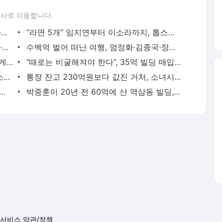
론사로 이동합니다.
벽돌 나르던 손으로 연기를 쌓다, 허남준·안보현·이도현의 굳은살 기록
“라면 5개” 임지연부터 이소라까지, 톱스타들의 살 안 찌는 루틴
“나는 담배 못 끊는 사람”…조혜련·최강희·김동완이 금연에 성공한 이유
수백억 벌어 떠난 여행, 엄정화·김종국·장윤정이 마주한 진짜 성공
순금부터 비즈니스석 항공권까지…통 크게 스태프 챙긴 소지섭·아이유·김우빈
“때로는 비굴해져야 한다”, 35억 빌딩 매입한 권성준 셰프의 자산 증식법
나토의 78일 폭격 속 살아남은 열한 살 소년은 어떻게 세계 1위가 됐나
통장 잔고 230억원보다 값진 거처, 소녀시대 유리가 제주 촌동네를 택한 이유
 40억으로, 성수동 아파트가 증명한 남궁민의 27년 공식
박중훈이 20년 전 60억에 산 역삼동 빌딩, 400억 차익 만든 침묵의 법칙
서비스 약관/정책