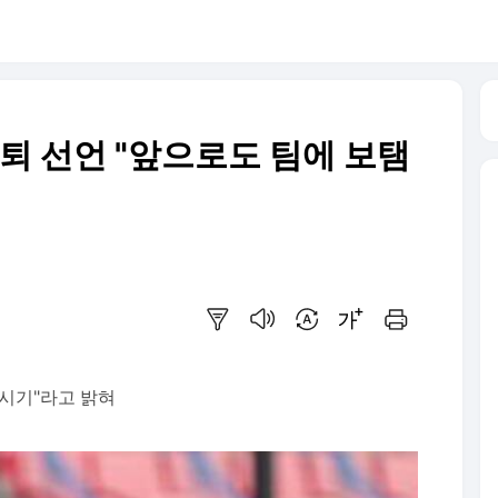
은퇴 선언 "앞으로도 팀에 보탬
요약보기
음성으로 듣기
번역 설정
글씨크기 조절하기
인쇄하기
 시기"라고 밝혀