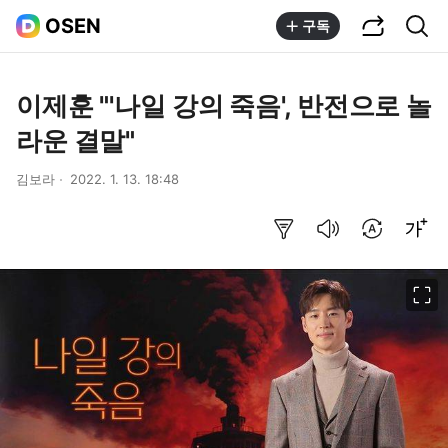
공유하기
통합검색
OSEN
구독
이제훈 "'나일 강의 죽음', 반전으로 놀
라운 결말"
김보라
2022. 1. 13. 18:48
요약보기
음성으로 듣기
번역 설정
글씨크기 조절하기
이미지 크게 보기