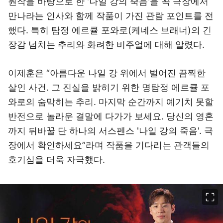
원작을 바탕으로 한 '나일 강의 죽음'을 꼭 극장에서
만나라는 인사와 함께 작품이 가진 관람 포인트를 전
했다. 특히 탐정 에르큘 포와로(케네스 브래너)의 긴
장감 넘치는 추리와 화려한 비주얼에 대해 알렸다.
이제훈은 “아름다운 나일 강 위에서 벌어진 끔찍한
살인 사건. 그 진실을 밝히기 위한 명탐정 에르큘 포
와로의 숨막히는 추리. 마지막 순간까지 예기치 못할
반전으로 놀라운 결말에 다가가 보세요. 당신의 영혼
까지 뒤바꿀 단 하나의 서스펜스 '나일 강의 죽음'. 극
장에서 확인하세요”라며 작품을 기다리는 관객들의
호기심을 더욱 자극했다.
이미지 크게 보기