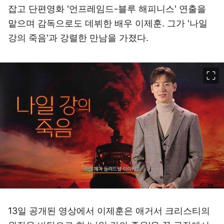
잡고 단편영화 '언프레임드-블루 해피니스' 연출을
맡으며 감독으로도 데뷔한 배우 이제훈. 그가 '나일
강의 죽음'과 강렬한 만남을 가졌다.
이미지 크게 보기
13일 공개된 영상에서 이제훈은 애거서 크리스티의