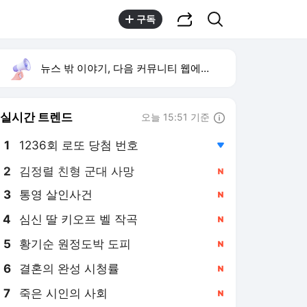
공유하기
검색
구독
뉴스 밖 이야기, 다음 커뮤니티 웹에서 보기
실시간 트렌드
오늘 15:51 기준
툴팁보기
1
1236회 로또 당첨 번호
,하락
2
김정렬 친형 군대 사망
,신규
3
통영 살인사건
,신규
4
심신 딸 키오프 벨 작곡
,신규
5
황기순 원정도박 도피
,신규
6
결혼의 완성 시청률
,신규
7
죽은 시인의 사회
,신규