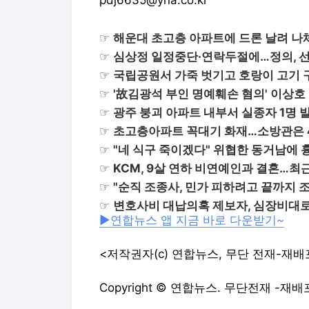
pdj6635@yna.co.kr
☞
해운대 초고층 아파트에 드론 날려 나
☞
심상정 일정중단·연락두절에…정의, 선
☞
국립공원서 가죽 벗기고 호랑이 고기 
☞
'故김광석 부인 명예훼손 혐의' 이상호
☞
광주 붕괴 아파트 내부서 실종자 1명 
☞
초고층아파트 꼭대기 화재…소방관은 
☞
"네 식구 죽이겠다" 위협한 동거남에 흉
☞
KCM, 9살 연하 비연예인과 결혼…최
☞
"순직 조종사, 민가 피하려고 끝까지 
☞
변호사비 대납의혹 제보자, 심장비대로
▶연합뉴스 앱 지금 바로 다운받기~
<저작권자(c) 연합뉴스, 무단 전재-재배
Copyright © 연합뉴스. 무단전재 -재배