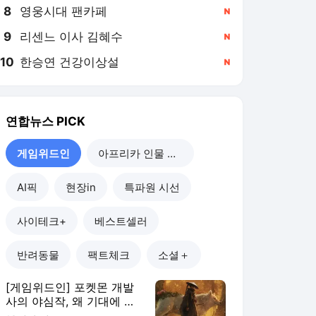
8
영웅시대 팬카페
,신규
9
리센느 이사 김혜수
,신규
10
한승연 건강이상설
,신규
연합뉴스
PICK
게임위드인
아프리카 인물 열전
AI픽
현장in
특파원 시선
사이테크+
베스트셀러
반려동물
팩트체크
소셜＋
[게임위드인] 포켓몬 개발
사의 야심작, 왜 기대에 못
미쳤나