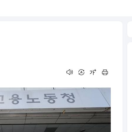
음성으로 듣기
번역 설정
글씨크기 조절하기
인쇄하기