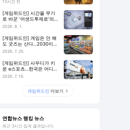
13시간 전
[게임위드인] 시간을 무기
로 바꾼 '어센드투제로'의
실험
2026. 8. 1.
[게임위드인] 게임은 안 해
도 굿즈는 산다…2030이
게임에 남는 법
2026. 7. 25.
[게임위드인] 사우디가 키
운 e스포츠…한국은 어디에
있나
2026. 7. 19.
게임위드인
더보기
연합뉴스 랭킹 뉴스
최근 3시간 집계 결과입니다.