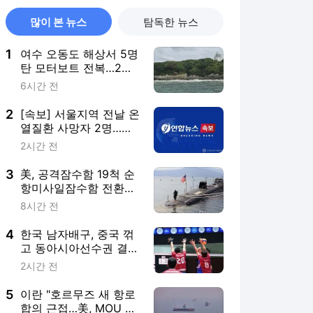
많이 본 뉴스
탐독한 뉴스
1
여수 오동도 해상서 5명
탄 모터보트 전복…2명
사망(종합3보)
6시간 전
2
[속보] 서울지역 전날 온
열질환 사망자 2명…올
해 최다
2시간 전
3
美, 공격잠수함 19척 순
항미사일잠수함 전환…
中 견제 강화
8시간 전
4
한국 남자배구, 중국 꺾
고 동아시아선수권 결승
행…9일 한일전
2시간 전
5
이란 "호르무즈 새 항로
합의 근접…美, MOU 위