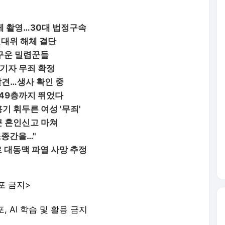
체 촬영…30대 법정구속
대위 해체 결단
구운 밀렵꾼들
 기자 무죄 확정
발견…생사 확인 중
49층까지 뛰었다
기 휘두른 여성 '무죄'
근 혼인신고 마쳐
조종간을…"
 대동맥 파열 사망 추정
포 금지>
포, AI 학습 및 활용 금지