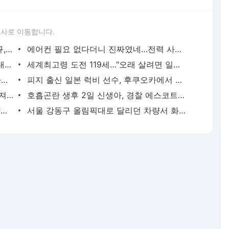
론사로 이동합니다.
이임생이 밝힌 홍명보 선임 내막…"정몽규, TD판단 믿는다고 해"(종합) | 연합뉴스
에어컨 필요 없다더니 진짜였네…전력 사용량으로 본 냉방 도시 | 연합뉴스
천안 교회서 지내던 11세 사망…경찰, 학대치사 여부 수사(종합) | 연합뉴스
세계최고령 도전 119세…"오래 살려면 일하고 건강하게 먹어라" | 연합뉴스
새벽 급습부터 회사 탈출까지…유튜브 사로잡은 '날것'의 일상 | 연합뉴스
피지 출신 일본 럭비 선수, 후쿠오카에서 훈련 중 열사병 사망 | 연합뉴스
서울 면목동서 60대 남성 2명 흉기에 숨져…지인 사이 추정(종합) | 연합뉴스
호흡곤란 생후 2일 신생아, 경찰 에스코트로 생명 구해 | 연합뉴스
'김부장' 제작사 판타지오 회장, 자본시장법 위반 혐의 피소 | 연합뉴스
서울 강동구 올림픽대로 달리던 차량서 화재…구간 정체 | 연합뉴스