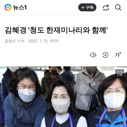
공유하기
통합검색
뉴스1
구독
김혜경 '청도 한재미나리와 함께'
공정식 기자
2022. 1. 13. 15:01
음성으로 듣기
번역 설정
글씨크기 조절하기
이미지 크게 보기