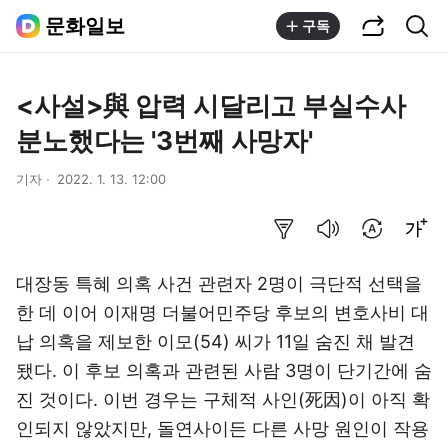
공유하기
통합검색
문화일보
구독
<사설>與 압력 시달리고 부실수사
분노했다는 '3번째 사망자'
기자
2022. 1. 13. 12:00
요약보기
음성으로 듣기
번역 설정
글씨크기 조절하기
대장동 특혜 의혹 사건 관련자 2명이 극단적 선택을
한 데 이어 이재명 더불어민주당 후보의 변호사비 대
납 의혹을 제보한 이모(54) 씨가 11일 숨진 채 발견
됐다. 이 후보 의혹과 관련된 사람 3명이 단기간에 숨
진 것이다. 이번 경우는 구체적 사인(死因)이 아직 확
인되지 않았지만, 돌연사이든 다른 사망 원인이 작용