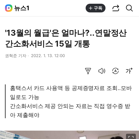
공유하기
통합검색
뉴스1
구독
'13월의 월급'은 얼마나?..연말정산
간소화서비스 15일 개통
권혁준 기자
2022. 1. 13. 12:00
요약보기
음성으로 듣기
번역 설정
글씨크기 조절하기
홈택스서 카드 사용액 등 공제증명자료 조회..모바
일로도 가능
간소화서비스 제공 안되는 자료는 직접 영수증 받
아 제출해야
이미지 크게 보기