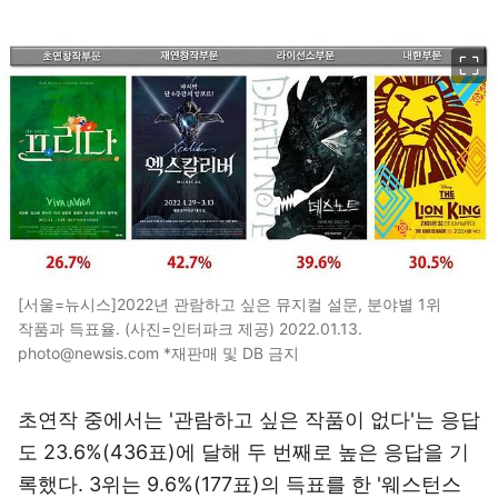
이미지 크게 보기
[서울=뉴시스]2022년 관람하고 싶은 뮤지컬 설문, 분야별 1위
작품과 득표율. (사진=인터파크 제공) 2022.01.13.
photo@newsis.com *재판매 및 DB 금지
초연작 중에서는 '관람하고 싶은 작품이 없다'는 응답
도 23.6%(436표)에 달해 두 번째로 높은 응답을 기
록했다. 3위는 9.6%(177표)의 득표를 한 '웨스턴스