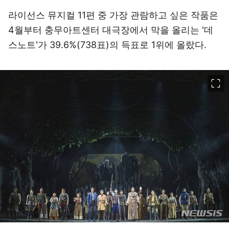
라이선스 뮤지컬 11편 중 가장 관람하고 싶은 작품은
4월부터 충무아트센터 대극장에서 막을 올리는 '데
스노트'가 39.6%(738표)의 득표로 1위에 올랐다.
이미지 크게 보기