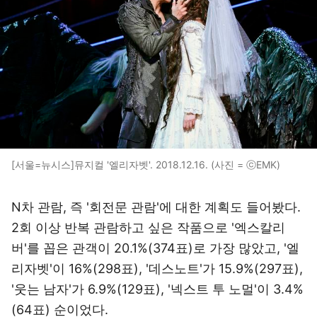
[서울=뉴시스]뮤지컬 '엘리자벳'. 2018.12.16. (사진 = ⓒEMK)
N차 관람, 즉 '회전문 관람'에 대한 계획도 들어봤다.
2회 이상 반복 관람하고 싶은 작품으로 '엑스칼리
버'를 꼽은 관객이 20.1%(374표)로 가장 많았고, '엘
리자벳'이 16%(298표), '데스노트'가 15.9%(297표),
'웃는 남자'가 6.9%(129표), '넥스트 투 노멀'이 3.4%
(64표) 순이었다.