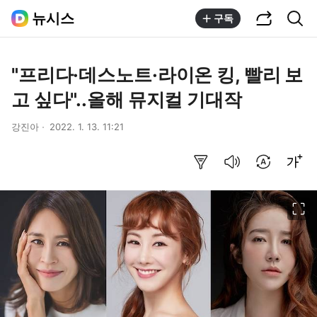
공유하기
통합검색
뉴시스
구독
"프리다·데스노트·라이온 킹, 빨리 보
고 싶다"..올해 뮤지컬 기대작
강진아
2022. 1. 13. 11:21
요약보기
음성으로 듣기
번역 설정
글씨크기 조절하기
이미지 크게 보기