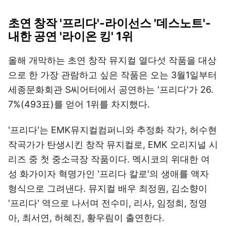
초연 창작 '프리다'-라이선스 '데스노트'-
내한 공연 '라이온 킹' 1위
올해 개막하는 초연 창작 뮤지컬 열다섯 작품을 대상
으로 한 가장 관람하고 싶은 작품은 오는 3월1일부터
세종문화회관 S씨어터에서 공연하는 '프리다'가 26.
7%(493표)를 얻어 1위를 차지했다.
'프리다'는 EMK뮤지컬컴퍼니와 추정화 작가, 허수현
작곡가가 탄생시킨 창작 뮤지컬로, EMK 오리지널 시
리즈 중 첫 중소극장 작품이다. 멕시코의 위대한 여
성 화가이자 혁명가인 '프리다 칼로'의 생애를 액자
형식으로 그려낸다. 뮤지컬 배우 최정원, 김소향이
'프리다' 역으로 나서며 전수미, 리사, 임정희, 정영
아, 최서연, 허혜진, 황우림이 출연한다.