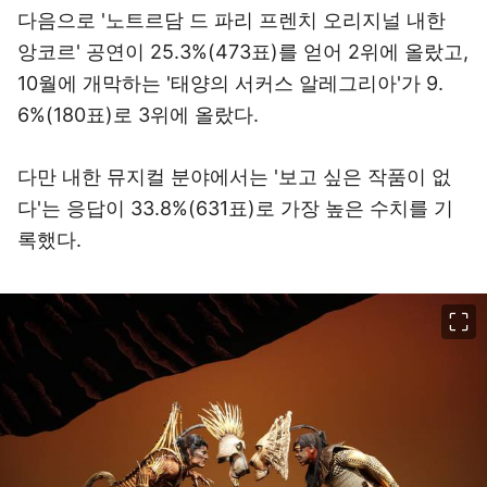
다음으로 '노트르담 드 파리 프렌치 오리지널 내한
앙코르' 공연이 25.3%(473표)를 얻어 2위에 올랐고,
10월에 개막하는 '태양의 서커스 알레그리아'가 9.
6%(180표)로 3위에 올랐다.
다만 내한 뮤지컬 분야에서는 '보고 싶은 작품이 없
다'는 응답이 33.8%(631표)로 가장 높은 수치를 기
록했다.
이미지 크게 보기