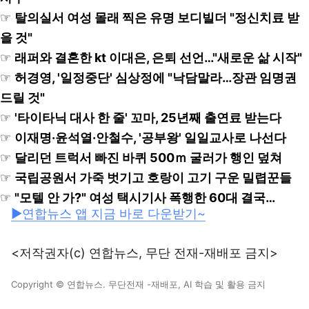
☞
탈의실서 여성 몰래 찍은 유명 보디빌더 "정신치료 받
을 것"
☞
래퍼와 결혼한 kt 이대은, 은퇴 선언…"새로운 삶 시작"
☞
허경영, '일정중단' 심상정에 "낙담말라…장관 임명권
드릴 것"
☞
'타이타닉 대사 한 줄' 꼬마, 25년째 출연료 받는다
☞
이재명·윤석열·안철수, '공부왕' 일일교사로 나선다
☞
달리던 트럭서 빠진 바퀴 500ｍ 굴러가 행인 덮쳐
☞
국립공원서 가죽 벗기고 호랑이 고기 구운 밀렵꾼들
☞
"모텔 안 가?" 여성 택시기사 폭행한 60대 결국…
▶연합뉴스 앱 지금 바로 다운받기~
<저작권자(c) 연합뉴스, 무단 전재-재배포 금지>
Copyright © 연합뉴스. 무단전재 -재배포, AI 학습 및 활용 금지