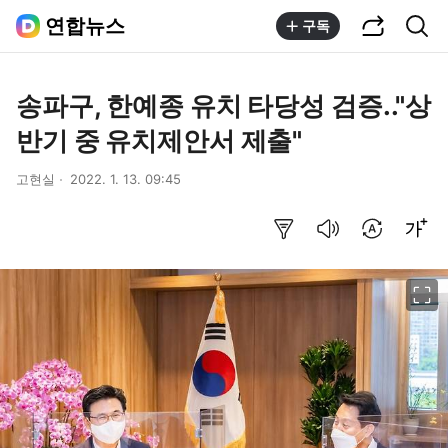
공유하기
통합검색
연합뉴스
구독
송파구, 한예종 유치 타당성 검증.."상
반기 중 유치제안서 제출"
고현실
2022. 1. 13. 09:45
요약보기
음성으로 듣기
번역 설정
글씨크기 조절하기
이미지 크게 보기