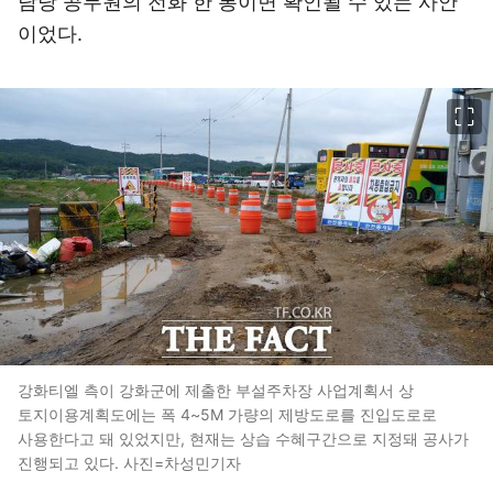
담당 공무원의 전화 한 통이면 확인될 수 있는 사안
이었다.
이미지 크게 보기
강화티엘 측이 강화군에 제출한 부설주차장 사업계획서 상
토지이용계획도에는 폭 4~5M 가량의 제방도로를 진입도로로
사용한다고 돼 있었지만, 현재는 상습 수혜구간으로 지정돼 공사가
진행되고 있다. 사진=차성민기자