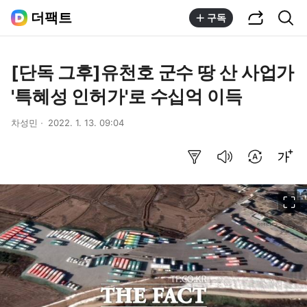
공유하기
통합검색
더팩트
구독
[단독 그후]유천호 군수 땅 산 사업가
'특혜성 인허가'로 수십억 이득
차성민
2022. 1. 13. 09:04
요약보기
음성으로 듣기
번역 설정
글씨크기 조절하기
이미지 크게 보기