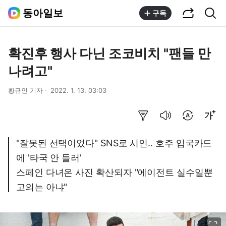
공유하기
통합검색
동아일보
구독
확진후 행사 다닌 조코비치 "팬들 만
나려고"
황규인 기자
2022. 1. 13. 03:03
요약보기
음성으로 듣기
번역 설정
글씨크기 조절하기
"잘못된 선택이었다" SNS로 시인.. 호주 입국카드
에 '타국 안 들러'
스페인 다녀온 사진 확산되자 "에이전트 실수일뿐
고의는 아냐"
이미지 크게 보기