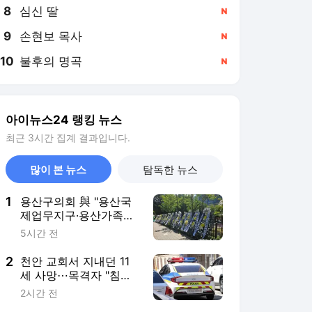
8
심신 딸
,신규
9
손현보 목사
,신규
10
불후의 명곡
,신규
아이뉴스24 랭킹 뉴스
최근 3시간 집계 결과입니다.
많이 본 뉴스
탐독한 뉴스
1
용산구의회 與 "용산국
제업무지구·용산가족공
원 주택 공급안 철회하
5시간 전
라"
2
천안 교회서 지내던 11
세 사망⋯목격자 "침대
묶여 있었다"
2시간 전