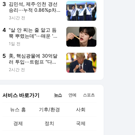
3
김민석, 제주·인천 경선
승리⋯누적 0.86%p차
'초박빙'[종합]
3시간 전
4
"살 안 찌는 줄 알고 듬
뿍 뿌렸는데"⋯매운 '이
양념', 자주 먹으면 혈당·
1일 전
혈압 '비상' [헬스+]
5
美, 핵심광물에 30억달
러 투입⋯트럼프 "다시
는 中 의존 않겠다"
2시간 전
서비스 바로가기
뉴스
연예
스포츠
뉴스 홈
기후/환경
사회
경제
정치
국제