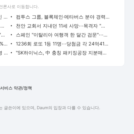
언론사로 이동합니다.
컴투스플랫폼, 빗썸·코인원·코빗 합작법인 '코드'와 '트래블룰' 협약
컴투스 그룹, 블록체인·메타버스 분야 경력직 특별 채용 실시
[결혼과 이혼] "전화 좀 안 했다고 이러시다니"⋯대놓고 냉대하는 예비 시부에 '한숨'
천안 교회서 지내던 11세 사망⋯목격자 "침대 묶여 있었다"
美, 핵심광물에 30억달러 투입⋯트럼프 "다시는 中 의존 않겠다"
스페인 "이탈리아 여행객 한 달간 검문"⋯세우타 사태에 갈등 최고조
김민석, 제주·인천 경선 승리⋯누적 0.86%p차 '초박빙'[종합]
1236회 로또 1등 11명⋯당첨금 각 24억4192만원
서울 면목동서 흉기 난동⋯60대 남성 2명 모두 숨져
"SK하이닉스, 中 충칭 패키징공장 지분매각 등 검토"
서비스 약관/정책
 글쓴이에 있으며, Daum의 입장과 다를 수 있습니다.