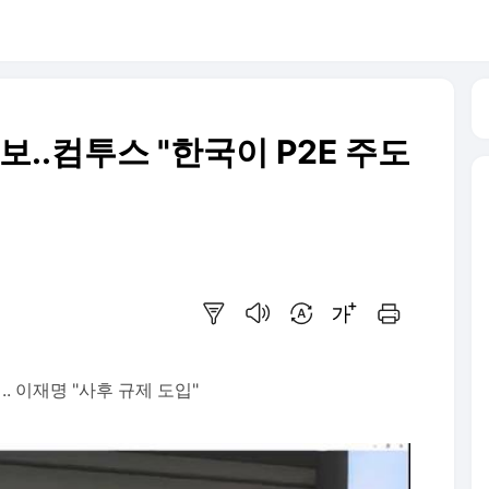
보..컴투스 "한국이 P2E 주도
요약보기
음성으로 듣기
번역 설정
글씨크기 조절하기
인쇄하기
.. 이재명 "사후 규제 도입"