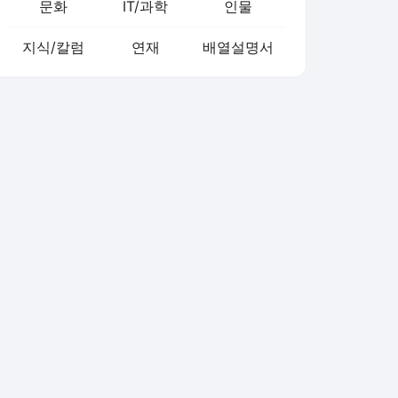
문화
IT/과학
인물
지식/칼럼
연재
배열설명서