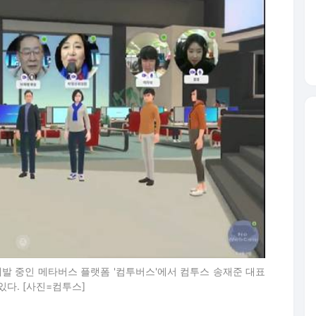
발 중인 메타버스 플랫폼 '컴투버스'에서 컴투스 송재준 대표
있다. [사진=컴투스]