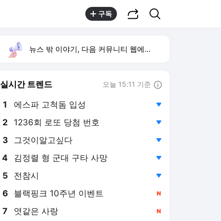
공유하기
검색
구독
뉴스 밖 이야기, 다음 커뮤니티 웹에서 보기
실시간 트렌드
오늘 15:11 기준
툴팁보기
1
에스파 고척돔 입성
,하락
2
1236회 로또 당첨 번호
,하락
3
그것이알고싶다
,하락
4
김정렬 형 군대 구타 사망
,하락
5
전참시
,하락
6
블랙핑크 10주년 이벤트
,신규
7
엿같은 사랑
,신규