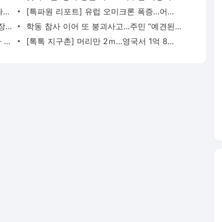
[특파원 리포트] 밤마다 스프레이 들고 나서는 아프간 여성들…변화 가져올까
[특파원 리포트] 유럽 오미크론 폭증…어쩔 수 없는 ‘위드 코로나’로 가나
‘만남 거부’ 여성 살해하고 ‘심신 미약’ 주장…법원이 안 받아들인 이유는?
학동 참사 이어 또 붕괴사고…주민 “예견된 사고였다”
반복되는 우회전 참사…‘일시정지’ 강화가 대안?
[톡톡 지구촌] 머리만 2ｍ…영국서 1억 8천만 년 전 어룡 화석 발견