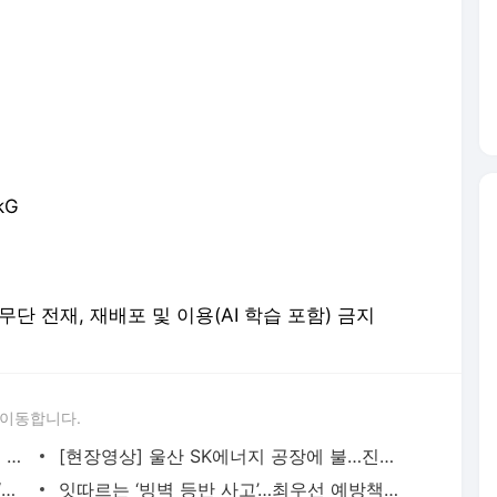
kG
erved. 무단 전재, 재배포 및 이용(AI 학습 포함) 금지
 이동합니다.
② 20대 다이버는 왜 숨졌나…서로 다른 진술, 사고 쟁점은?
[현장영상] 울산 SK에너지 공장에 불…진화 작업 중
[영상] 美 열차선로에 추락한 경비행기…‘간발의 차’ 조종사 구한 경찰관
잇따르는 ‘빙벽 등반 사고’…최우선 예방책은?