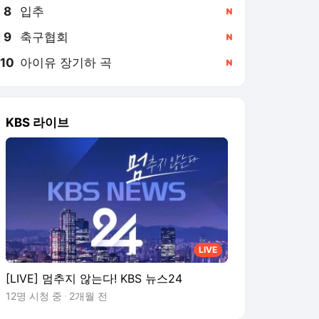
8
입추
,신규
9
축구협회
,신규
10
아이유 장기하 곡
,신규
KBS 라이브
LIVE
[LIVE] 멈추지 않는다! KBS 뉴스24
12명 시청 중
2개월 전