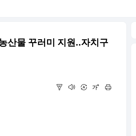
 농산물 꾸러미 지원..자치구
요약보기
음성으로 듣기
번역 설정
글씨크기 조절하기
인쇄하기