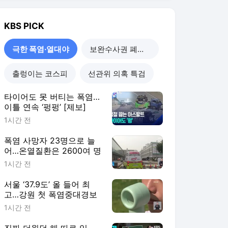
KBS
PICK
극한 폭염·열대야
보완수사권 폐지 진통
출렁이는 코스피
선관위 의혹 특검
타이어도 못 버티는 폭염…
이틀 연속 ‘펑펑’ [제보]
1시간 전
폭염 사망자 23명으로 늘
어…온열질환은 2600여 명
1시간 전
서울 ‘37.9도’ 올 들어 최
고…강원 첫 폭염중대경보
1시간 전
진짜 더웠던 해 따로 있