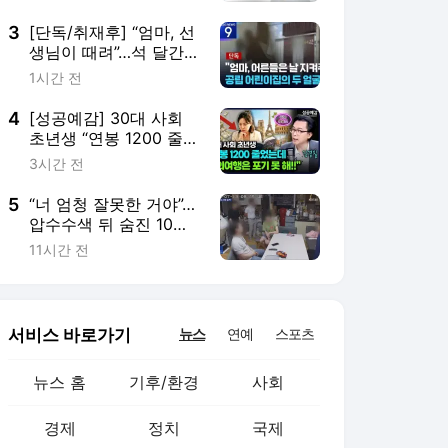
수사권 손볼 것”
3
[단독/취재후] “엄마, 선
생님이 때려”…석 달간
이어진 세 살 아이의 호
1시간 전
소
4
[성공예감] 30대 사회
초년생 “연봉 1200 줄었
는데 해외여행은 포기
3시간 전
못 해!!” - 김경필 머니트
레이너
5
“너 엄청 잘못한 거야”…
압수수색 뒤 숨진 10대,
유족 국가배상 소송
11시간 전
서비스 바로가기
뉴스
연예
스포츠
뉴스 홈
기후/환경
사회
경제
정치
국제