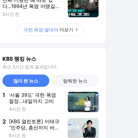
다…1994년 폭염 어땠길
래? [이런뉴스]
2시간 전
극한 폭염·열대야
더보기
KBS 랭킹 뉴스
최근 3시간 집계 결과입니다.
많이 본 뉴스
탐독한 뉴스
1
‘서울 39도’ 극한 폭염
절정…내일까지 고비
4시간 전
2
[KBS 열린토론] 이태규
“민주당, 총선까지 버티
겠나? 김민석 되면 보완
5시간 전