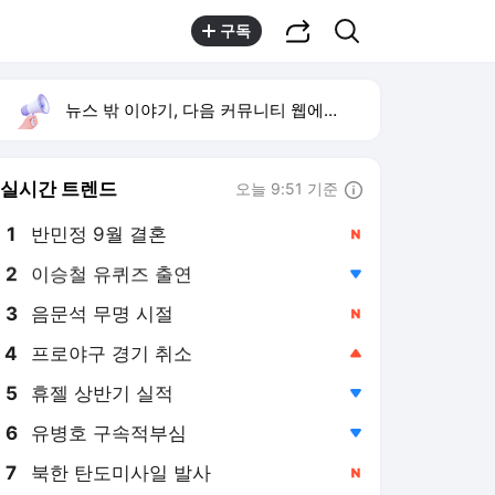
공유하기
검색
구독
뉴스 밖 이야기, 다음 커뮤니티 웹에서 보기
실시간 트렌드
오늘 9:51 기준
툴팁보기
1
반민정 9월 결혼
,신규
2
이승철 유퀴즈 출연
,하락
3
음문석 무명 시절
,신규
4
프로야구 경기 취소
,상승
5
휴젤 상반기 실적
,하락
6
유병호 구속적부심
,하락
7
북한 탄도미사일 발사
,신규