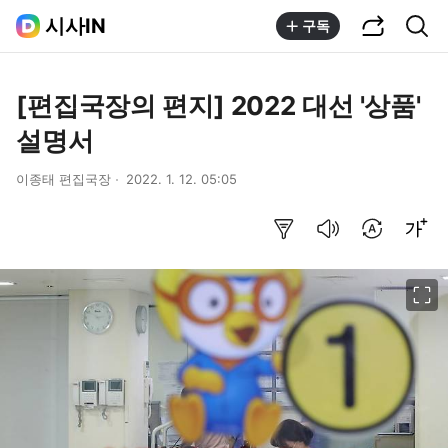
공유하기
통합검색
시사IN
구독
[편집국장의 편지] 2022 대선 '상품'
설명서
이종태 편집국장
2022. 1. 12. 05:05
요약보기
음성으로 듣기
번역 설정
글씨크기 조절하기
이미지 크게 보기