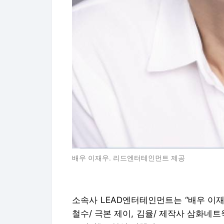
배우 이재우. 리드엔터테인먼트 제공
소속사 LEAD엔터테인먼트는 “배우 이재우
철수/ 극본 제이, 김율/ 제작사 삼화네