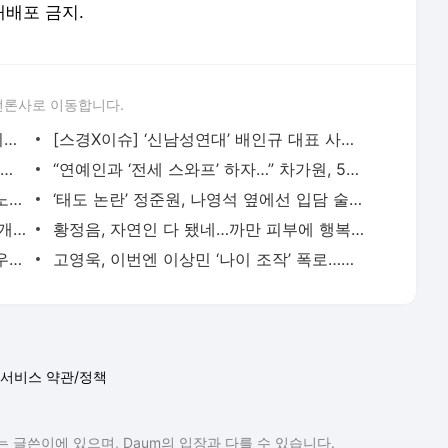
 재배포 금지.
언론사로 이동합니다.
‘술타기 의혹’ 이재룡, 음주운전 혐의 제외된 채 재판行…왜?
[스경X이슈] ‘신남성연대’ 배인규 대표 사망…동료 유튜버들 추모 행렬
“9대1 노예계약” 일루셔니스트 이은결, 2년간 폐인으로 살아야 했던 아픔 고백
“연예인과 ‘전세 스와프’ 하자…” 차가원, 54억 갈취한 ‘라누보 한남’ 사기 전말
아이유, 근황 게시물에 ‘전 연인’ 장기하 노래 넣었다…“쿨하다” 화제
‘태도 논란’ 정준원, 나영석 옆에선 입담 술술?…“왜 어리숙한 척했나” 의문 증폭
‘-9kg’ 랄랄, 다이어트 성공 후 수영복 공개 “빠른 시간에 돼지로…”
황정음, 자연인 다 됐네…까만 피부에 행복한 미소 “못 알아 볼 뻔”
임영웅, 이강인과 폭염 속 축구 회동 “아우파 아틀레티”
고영욱, 이번엔 이상민 ‘나이 조작’ 폭로…끊임없는 연예인 저격 ‘구설’
서비스 약관/정책
 글쓴이에 있으며, Daum의 입장과 다를 수 있습니다.