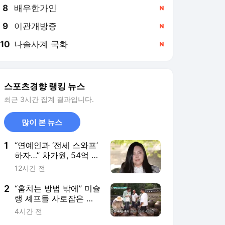
8
배우한가인
,신규
9
이관개방증
,신규
10
나솔사계 국화
,신규
스포츠경향 랭킹 뉴스
최근 3시간 집계 결과입니다.
많이 본 뉴스
1
“연예인과 ‘전세 스와프’
하자…” 차가원, 54억 갈
취한 ‘라누보 한남’ 사기
12시간 전
전말
2
“훔치는 방법 밖에” 미슐
랭 셰프들 사로잡은 선
재스님의 발효 장독대
4시간 전
(어서와 한국은 처음이