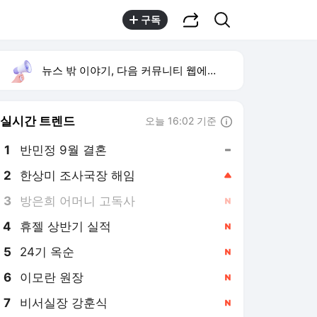
공유하기
검색
구독
뉴스 밖 이야기, 다음 커뮤니티 웹에서 보기
실시간 트렌드
오늘 16:02 기준
툴팁보기
1
반민정 9월 결혼
,유지
2
한상미 조사국장 해임
,상승
3
방은희 어머니 고독사
,신규
4
휴젤 상반기 실적
,신규
5
24기 옥순
,신규
6
이모란 원장
,신규
7
비서실장 강훈식
,신규