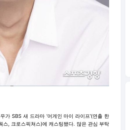
가 SBS 새 드라마 ‘어게인 마이 라이프’(연출 한
트웍스, 크로스픽쳐스)에 캐스팅됐다. 많은 관심 부탁