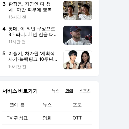
지)
3
황정음, 자연인 다 됐
네…까만 피부에 행복한
미소 “못 알아 볼 뻔”
16시간 전
4
롯데, 이 외인 구성으로
8위라니…11년 전을 떠
올리게 하는 이유
11시간 전
5
이승기, 차가원 ‘계획적
사기’·블랙핑크 10주년
행사 논란·반민정 결혼…
10시간 전
오늘 연예계는? [퇴근길
연예]
서비스 바로가기
뉴스
연예
스포츠
연예 홈
뉴스
포토
TV 편성표
영화
OTT