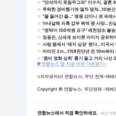
☞
"만삭까지 웃음주고파" 이수지, 결혼 
☞
추락한 경비행기에 열차 덮쳐…10분간
☞
"물 들어간 줄…" 병원 갔더니 귓 속
☞
아내살해 의혹 갑부 복역 중 사망…진
☞
"영탁이 150억원 요구" 예천양조 불
☞
정용진, 신세계 보이콧 이미지 공유하며
☞
사람 몸에서 '돼지 심장' 뛴다…미국서 
☞
머리만 2ｍ…1억8천만년 전 10m짜리
☞
'좀비 영화 심취' 흉기 들고 거리 나선
▶연합뉴스 앱 지금 바로 다운받기~
<저작권자(c) 연합뉴스, 무단 전재-재배
Copyright © 연합뉴스. 무단전재 -재배
연합뉴스에서 직접 확인하세요.
해당 언