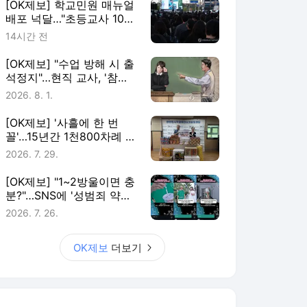
[OK제보] 학교민원 매뉴얼
배포 넉달…"초등교사 10명
중 7명 존재 몰라"
14시간 전
[OK제보] "수업 방해 시 출
석정지"…현직 교사, '참교
육법' 국민청원
2026. 8. 1.
[OK제보] '사흘에 한 번
꼴'…15년간 1천800차례 복
지시설 찾은 '나눔왕'
2026. 7. 29.
[OK제보] "1~2방울이면 충
분?"…SNS에 '성범죄 약물'
광고 횡행
2026. 7. 26.
OK제보
더보기