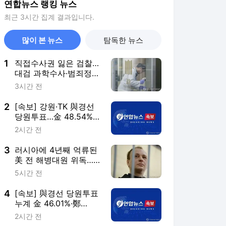
연합뉴스 랭킹 뉴스
최근 3시간 집계 결과입니다.
많이 본 뉴스
탐독한 뉴스
1
직접수사권 잃은 검찰…
대검 과학수사·범죄정보
부서도 수술대에
3시간 전
2
[속보] 강원·TK 與경선
당원투표…金 48.54%·
鄭 44.40%·宋 7.06%
2시간 전
3
러시아에 4년째 억류된
美 전 해병대원 위독…
美 "깊이 우려"
5시간 전
4
[속보] 與경선 당원투표
누계 金 46.01%·鄭
44.53%…가중치 미반영
2시간 전