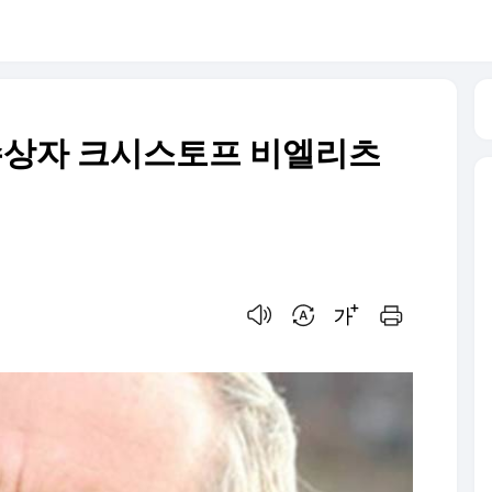
상자 크시스토프 비엘리츠
음성으로 듣기
번역 설정
글씨크기 조절하기
인쇄하기