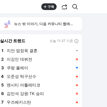
공유하기
검색
구독
뉴스 밖 이야기, 다음 커뮤니티 웹에서 보기
실시간 트렌드
오늘 11:37 기준
툴팁보기
1
지안 엄정욱 결혼
,유지
2
이강인 데뷔전
,신규
3
쿠팡 플레이
,하락
4
오준성 탁구선수
,상승
5
맨시티 아틀레티코
,상승
6
김민석 강원·TK 승리
,신규
7
우즈베키스탄
,상승