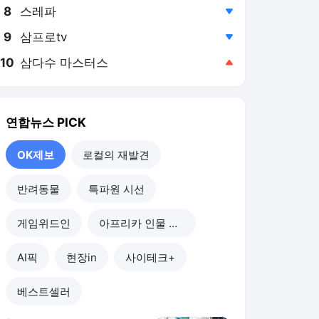
8
스레파
,하락
9
삼프로tv
,하락
10
삼다수 마스터스
,상승
연합뉴스
PICK
OK제보
로컬의 재발견
반려동물
특파원 시선
게임위드인
아프리카 인물 열전
AI픽
현장in
사이테크+
베스트셀러