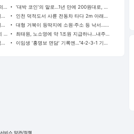
말·소 피까지 환자에게…"중일전쟁 때 日의대서 인체 수혈실험" | 연합뉴스
'대박 코인'의 말로…1년 만에 200원대로, 100분의 1 쪽박 | 연합뉴스
'축구의 신' 메시 부친 별세…스타 아들 뒤에 선 조용한 조력자 | 연합뉴스
인천 덕적도서 사륜 전동차 타다 2m 아래로 추락한 80대 사망 | 연합뉴스
봉황대기서 나온 낭만야구…1회 21실점에도 볼넷 없이 정면 승부 | 연합뉴스
대형 거북이 등딱지에 소원·주소 등 낙서…부산 해안가서 발견 | 연합뉴스
피지 출신 日 럭비선수, 35도 폭염속 야외 훈련하다 열사병 사망(종합) | 연합뉴스
최태원, 노소영에 약 1조원 지급하나…내주 재상고 안하면 확정(종합) | 연합뉴스
바이든 차남 "아버지, 암 전이돼 고통스럽게 투병 중" | 연합뉴스
이임생 '홍명보 면담' 기록엔…"4-2-3-1 기본에 4-3-3도" | 연합뉴스
서비스 약관/정책