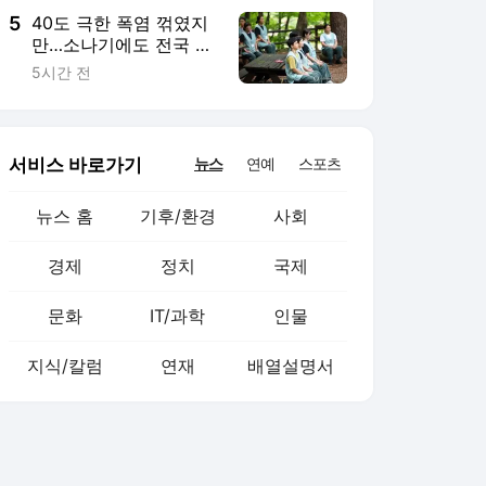
5
40도 극한 폭염 꺾였지
만…소나기에도 전국 무
더위 "지친다"
5시간 전
서비스 바로가기
뉴스
연예
스포츠
뉴스 홈
기후/환경
사회
경제
정치
국제
문화
IT/과학
인물
지식/칼럼
연재
배열설명서