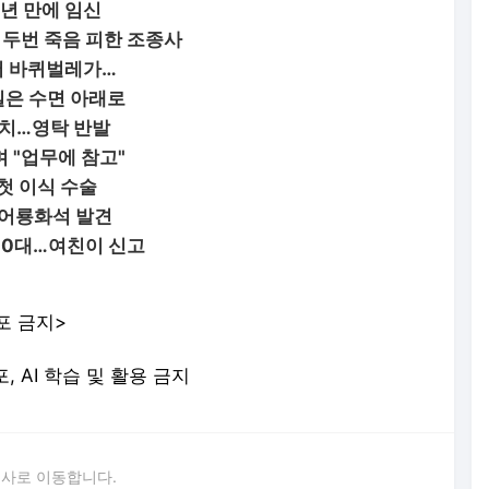
4년 만에 임신
 두번 죽음 피한 조종사
에서 바퀴벌레가…
실은 수면 아래로
송치…영탁 반발
 "업무에 참고"
첫 이식 수술
 어룡화석 발견
 20대…여친이 신고
포 금지>
포, AI 학습 및 활용 금지
론사로 이동합니다.