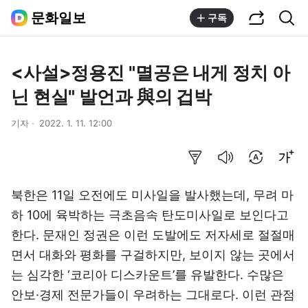
공유하기
통합검색
문화일보
구독
<사설>정용진 "멸공은 내게 정치 아
닌 현실" 발언과 與의 겁박
기자
2022. 1. 11. 12:00
요약보기
음성으로 듣기
번역 설정
글씨크기 조절하기
북한은 11일 오전에도 미사일을 발사했는데, 무려 마
하 10에 육박하는 극초음속 탄도미사일로 보인다고
한다. 문재인 정권은 이런 도발에도 저자세로 절절매
면서 대화와 평화를 구걸하지만, 보이지 않는 곳에서
는 심각한 ‘코리아 디스카운트’를 유발한다. 수많은
안보·경제 전문가들이 우려하는 그대로다. 이런 관점