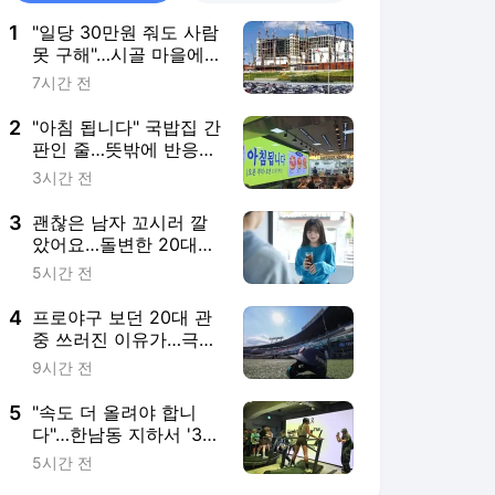
1
"일당 30만원 줘도 사람
못 구해"…시골 마을에
무슨 일이
7시간 전
2
"아침 됩니다" 국밥집 간
판인 줄…뜻밖에 반응
폭발한 곳 [트렌드+]
3시간 전
3
괜찮은 남자 꼬시러 깔
았어요…돌변한 20대女,
알고 보니 [매칭의 기술
5시간 전
(上)]
4
프로야구 보던 20대 관
중 쓰러진 이유가…극한
폭염에 '경고'
9시간 전
5
"속도 더 올려야 합니
다"…한남동 지하서 '3분
전력질주'
5시간 전