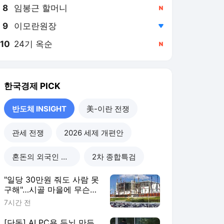
8
임봉근 할머니
,신규
9
이모란원장
,하락
10
24기 옥순
,신규
한국경제
PICK
반도체 INSIGHT
美-이란 전쟁
관세 전쟁
2026 세제 개편안
혼돈의 외국인 고용시장
2차 종합특검
"일당 30만원 줘도 사람 못
구해"…시골 마을에 무슨
일이
7시간 전
[단독] AI PC용 두뇌 만든