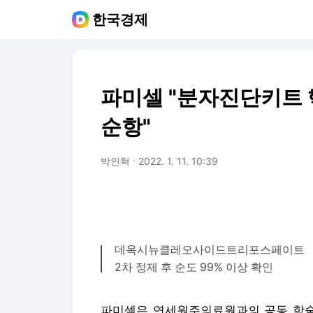
한국경제
파미셀 "분자진단키트 
순항"
박인혁
2022. 1. 11. 10:39
데옥시뉴클레오사이드트리포스페이트
2차 정제 후 순도 99% 이상 확인
파미셀은 연세원주의료원과의 공동 학술