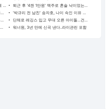
"역발상이냐 무지성이냐"…개미들, 악재에 줍줍한다
퇴근 후 '4캔 1만원' 맥주로 혼술 낙이었는데..
"한 그릇 10만원에도 잘 팔리네"…인기 폭발한 '이 과일'
'박규리 전 남친' 송자호, 나이 속인 이유 알고보니
이말년 유튜브 콘텐츠 베낀 '미우새'?…유사성 논란 불거져
단체로 레깅스 입고 무대 오른 아이돌…건강미 폭발
"정채연 걸그룹 멤버 아니었어?"…성인방송 BJ로 파격 근황
워너원, 3년 만에 신곡 낸다..라이관린 포함