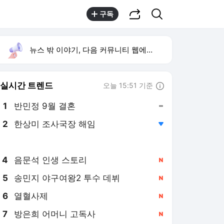
공유하기
검색
구독
뉴스 밖 이야기, 다음 커뮤니티 웹에서 보기
실시간 트렌드
오늘 15:51 기준
툴팁보기
1
반민정 9월 결혼
,유지
2
한상미 조사국장 해임
,하락
3
휴젤 상반기 최대 실적
,신규
4
음문석 인생 스토리
,신규
5
송민지 야구여왕2 투수 데뷔
,신규
6
열혈사제
,신규
7
방은희 어머니 고독사
,신규