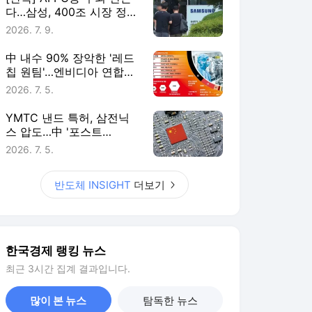
다…삼성, 400조 시장 정조
준
2026. 7. 9.
中 내수 90% 장악한 '레드
칩 원팀'…엔비디아 연합군
흔든다
2026. 7. 5.
YMTC 낸드 특허, 삼전닉
스 압도…中 '포스트
HBM'도 넘본다
2026. 7. 5.
반도체 INSIGHT
더보기
한국경제 랭킹 뉴스
최근 3시간 집계 결과입니다.
많이 본 뉴스
탐독한 뉴스