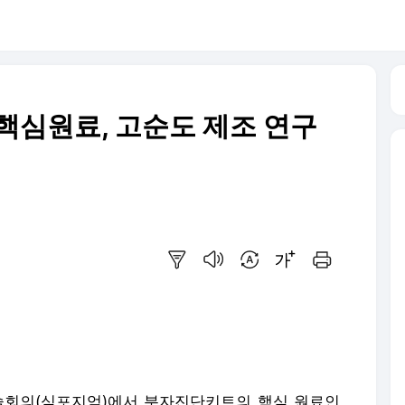
핵심원료, 고순도 제조 연구
요약보기
음성으로 듣기
번역 설정
글씨크기 조절하기
인쇄하기
회의(심포지엄)에서 분자진단키트의 핵심 원료인