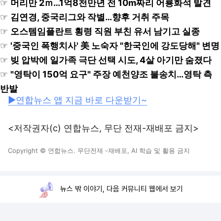
☞
머리만 2ｍ…1억8천만년 전 10m짜리 어룡화석 발견
☞
김연경, 중국리그와 작별…향후 거취 주목
☞
오스템임플란트 횡령 직원 부친 유서 남기고 실종
☞
'중국인 폭행치사' 美 노숙자 "한국인에 강도당해" 변명
☞
빚 압박에 일가족 극단 선택 시도, 4살 아기만 숨졌다
☞
"영탁이 150억 요구" 주장 예천양조 불송치…영탁 측
반발
▶연합뉴스 앱 지금 바로 다운받기~
<저작권자(c) 연합뉴스, 무단 전재-재배포 금지>
Copyright © 연합뉴스. 무단전재 -재배포, AI 학습 및 활용 금지
뉴스 밖 이야기, 다음 커뮤니티 웹에서 보기