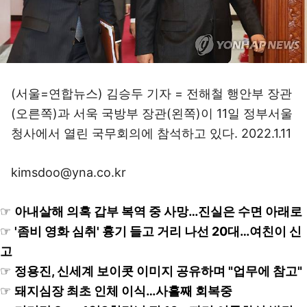
(서울=연합뉴스) 김승두 기자 = 전해철 행안부 장관
(오른쪽)과 서욱 국방부 장관(왼쪽)이 11일 정부서울
청사에서 열린 국무회의에 참석하고 있다. 2022.1.11
kimsdoo@yna.co.kr
☞
아내살해 의혹 갑부 복역 중 사망…진실은 수면 아래로
☞
'좀비 영화 심취' 흉기 들고 거리 나선 20대…여친이 신
고
☞
정용진, 신세계 보이콧 이미지 공유하며 "업무에 참고"
☞
돼지심장 최초 인체 이식…사흘째 회복중