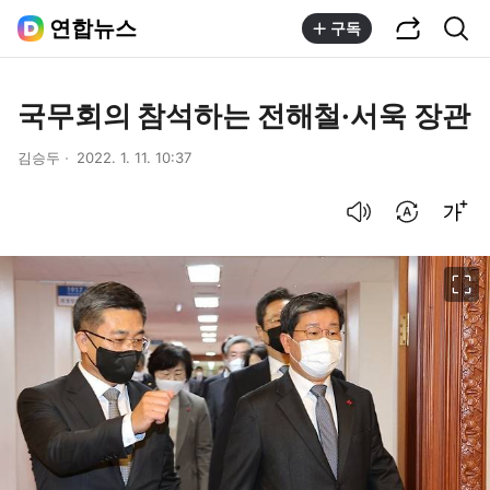
공유하기
통합검색
연합뉴스
구독
국무회의 참석하는 전해철·서욱 장관
김승두
2022. 1. 11. 10:37
음성으로 듣기
번역 설정
글씨크기 조절하기
이미지 크게 보기