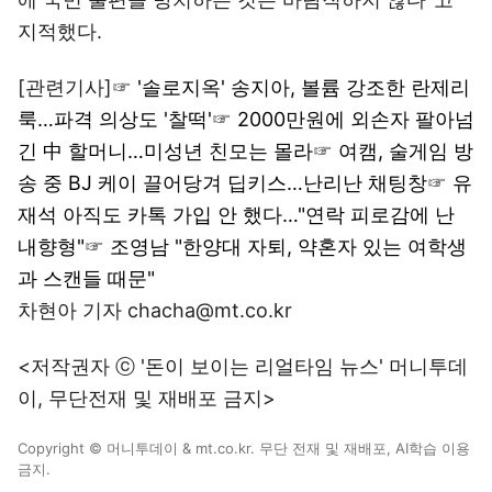
지적했다.
[관련기사]☞
'솔로지옥' 송지아, 볼륨 강조한 란제리
룩…파격 의상도 '찰떡'
☞
2000만원에 외손자 팔아넘
긴 中 할머니…미성년 친모는 몰라
☞
여캠, 술게임 방
송 중 BJ 케이 끌어당겨 딥키스…난리난 채팅창
☞
유
재석 아직도 카톡 가입 안 했다…"연락 피로감에 난
내향형"
☞
조영남 "한양대 자퇴, 약혼자 있는 여학생
과 스캔들 때문"
차현아 기자 chacha@mt.co.kr
<저작권자 ⓒ '돈이 보이는 리얼타임 뉴스' 머니투데
이, 무단전재 및 재배포 금지>
Copyright © 머니투데이 & mt.co.kr. 무단 전재 및 재배포, AI학습 이용
금지.