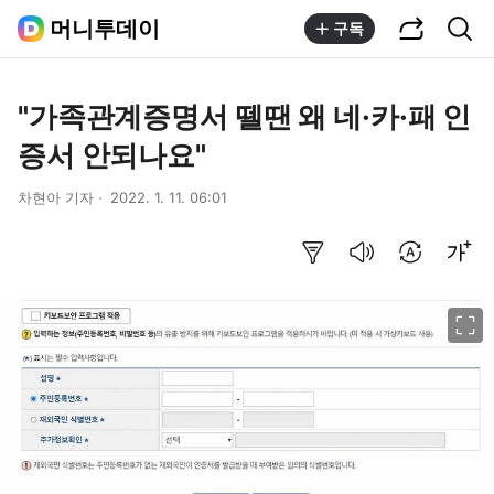
공유하기
통합검색
머니투데이
구독
"가족관계증명서 뗄땐 왜 네·카·패 인
증서 안되나요"
차현아 기자
2022. 1. 11. 06:01
요약보기
음성으로 듣기
번역 설정
글씨크기 조절하기
이미지 크게 보기