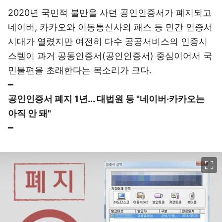
2020년 국민적 불만을 사던 공인인증서가 폐지되고
네이버, 카카오와 이동통신사의 패스 등 민간 인증서
시대가 열렸지만 여전히 다수 공공서비스의 인증시
스템이 과거 공동인증서(공인인증서) 중심이어서 국
민불편을 초래한다는 목소리가 크다.
━
공인인증서 폐지 1년... 대법원 등 "네이버·카카오는
아직 안 돼"
━
이미지 크게 보기