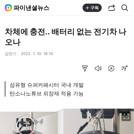
공유하기
통합검색
파이낸셜뉴스
구독
차체에 충전.. 배터리 없는 전기차 나
오나
김만기
2022. 1. 10. 18:10
요약보기
음성으로 듣기
번역 설정
글씨크기 조절하기
섬유형 슈퍼커패시터 국내 개발
탄소나노튜브 외장재 적용 가능
이미지 크게 보기