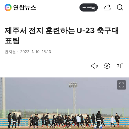
공유하기
통합검색
연합뉴스
구독
제주서 전지 훈련하는 U-23 축구대
표팀
변지철
2022. 1. 10. 16:13
음성으로 듣기
번역 설정
글씨크기 조절하기
이미지 크게 보기