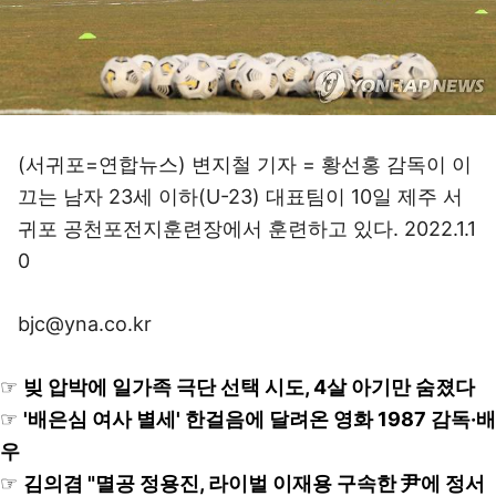
(서귀포=연합뉴스) 변지철 기자 = 황선홍 감독이 이
끄는 남자 23세 이하(U-23) 대표팀이 10일 제주 서
귀포 공천포전지훈련장에서 훈련하고 있다. 2022.1.1
0
bjc@yna.co.kr
☞
빚 압박에 일가족 극단 선택 시도, 4살 아기만 숨졌다
☞
'배은심 여사 별세' 한걸음에 달려온 영화 1987 감독·배
우
☞
김의겸 "멸공 정용진, 라이벌 이재용 구속한 尹에 정서