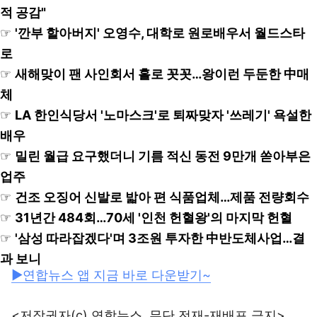
적 공감"
☞
'깐부 할아버지' 오영수, 대학로 원로배우서 월드스타
로
☞
새해맞이 팬 사인회서 홀로 꼿꼿…왕이런 두둔한 中매
체
☞
LA 한인식당서 '노마스크'로 퇴짜맞자 '쓰레기' 욕설한
배우
☞
밀린 월급 요구했더니 기름 적신 동전 9만개 쏟아부은
업주
☞
건조 오징어 신발로 밟아 편 식품업체…제품 전량회수
☞
31년간 484회…70세 '인천 헌혈왕'의 마지막 헌혈
☞
'삼성 따라잡겠다'며 3조원 투자한 中반도체사업…결
과 보니
▶연합뉴스 앱 지금 바로 다운받기~
<저작권자(c) 연합뉴스, 무단 전재-재배포 금지>