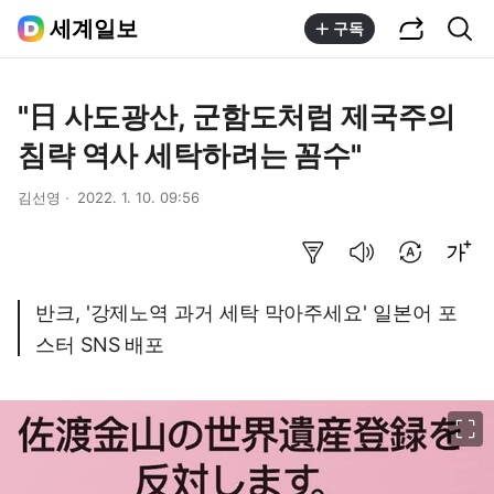
공유하기
통합검색
세계일보
구독
"日 사도광산, 군함도처럼 제국주의
침략 역사 세탁하려는 꼼수"
김선영
2022. 1. 10. 09:56
요약보기
음성으로 듣기
번역 설정
글씨크기 조절하기
반크, '강제노역 과거 세탁 막아주세요' 일본어 포
스터 SNS 배포
이미지 크게 보기