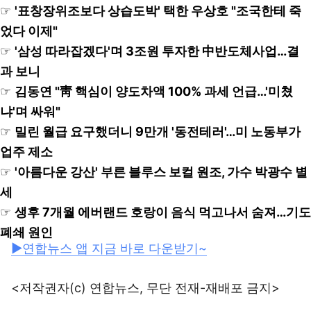
☞
'표창장위조보다 상습도박' 택한 우상호 "조국한테 죽
었다 이제"
☞
'삼성 따라잡겠다'며 3조원 투자한 中반도체사업…결
과 보니
☞
김동연 "靑 핵심이 양도차액 100% 과세 언급…'미쳤
냐'며 싸워"
☞
밀린 월급 요구했더니 9만개 '동전테러'…미 노동부가
업주 제소
☞
'아름다운 강산' 부른 블루스 보컬 원조, 가수 박광수 별
세
☞
생후 7개월 에버랜드 호랑이 음식 먹고나서 숨져…기도
폐쇄 원인
▶연합뉴스 앱 지금 바로 다운받기~
<저작권자(c) 연합뉴스, 무단 전재-재배포 금지>