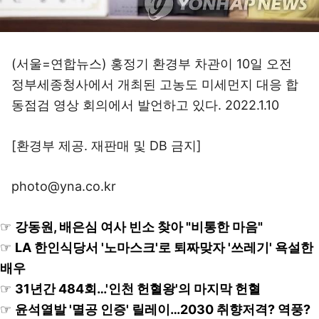
(서울=연합뉴스) 홍정기 환경부 차관이 10일 오전
정부세종청사에서 개최된 고농도 미세먼지 대응 합
동점검 영상 회의에서 발언하고 있다. 2022.1.10
[환경부 제공. 재판매 및 DB 금지]
photo@yna.co.kr
☞
강동원, 배은심 여사 빈소 찾아 "비통한 마음"
☞
LA 한인식당서 '노마스크'로 퇴짜맞자 '쓰레기' 욕설한
배우
☞
31년간 484회…'인천 헌혈왕'의 마지막 헌혈
☞
윤석열발 '멸공 인증' 릴레이…2030 취향저격? 역풍?