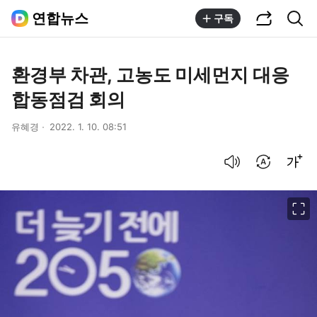
공유하기
통합검색
연합뉴스
구독
환경부 차관, 고농도 미세먼지 대응
합동점검 회의
유혜경
2022. 1. 10. 08:51
음성으로 듣기
번역 설정
글씨크기 조절하기
이미지 크게 보기