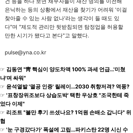
건 등을 하다 보면 채무자들이 재산 명의를 이전해
은닉하는 등의 상황에서 재산을 찾기가 어려워 '이걸
찾아줄 수 있는 사람 없나'라는 생각이 들 때도 있
다"며 "제도적 관리만 뒷받침되면 탐정업을 허용할
만한 시기가 됐다고 본다"고 말했다.
pulse@yna.co.kr
☞
김동연 "靑 핵심이 양도차액 100% 과세 언급…'미쳤
냐'며 싸워"
☞
윤석열발 '멸공 인증' 릴레이…2030 취향저격? 역풍?
☞
'표창장위조보다 상습도박' 택한 우상호 "조국한테 죽
었다 이제"
☞
리조트 "불만 후기 쓰셨나요? 1억원 손배소 갑니다" 위
협
☞
'눈 구경갔다가' 폭설에 고립…파키스탄 22명 시신 수