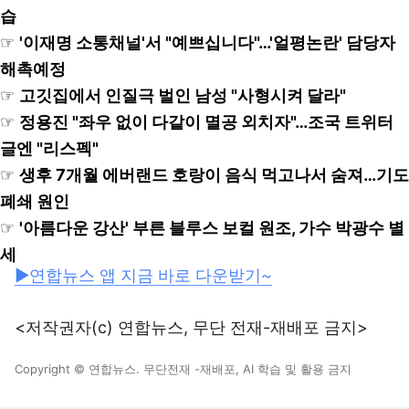
습
☞
'이재명 소통채널'서 "예쁘십니다"…'얼평논란' 담당자
해촉예정
☞
고깃집에서 인질극 벌인 남성 "사형시켜 달라"
☞
정용진 "좌우 없이 다같이 멸공 외치자"…조국 트위터
글엔 "리스펙"
☞
생후 7개월 에버랜드 호랑이 음식 먹고나서 숨져…기도
폐쇄 원인
☞
'아름다운 강산' 부른 블루스 보컬 원조, 가수 박광수 별
세
▶연합뉴스 앱 지금 바로 다운받기~
<저작권자(c) 연합뉴스, 무단 전재-재배포 금지>
Copyright © 연합뉴스. 무단전재 -재배포, AI 학습 및 활용 금지