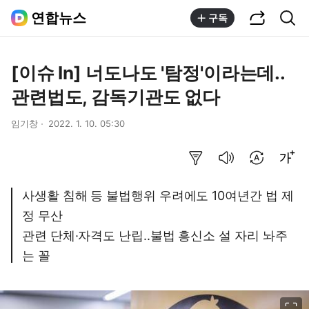
공유하기
통합검색
연합뉴스
구독
[이슈 In] 너도나도 '탐정'이라는데..
관련법도, 감독기관도 없다
임기창
2022. 1. 10. 05:30
요약보기
음성으로 듣기
번역 설정
글씨크기 조절하기
사생활 침해 등 불법행위 우려에도 10여년간 법 제
정 무산
관련 단체·자격도 난립..불법 흥신소 설 자리 놔주
는 꼴
이미지 크게 보기