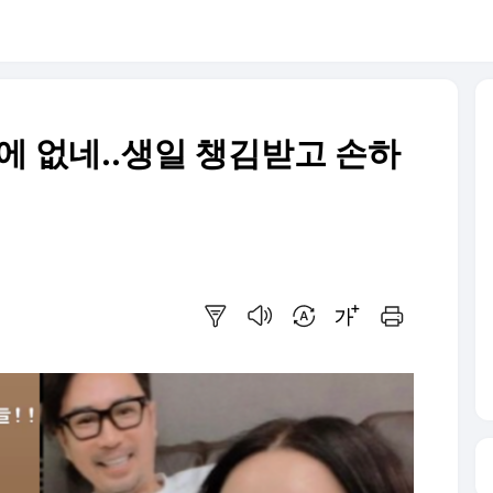
에 없네..생일 챙김받고 손하
요약보기
음성으로 듣기
번역 설정
글씨크기 조절하기
인쇄하기