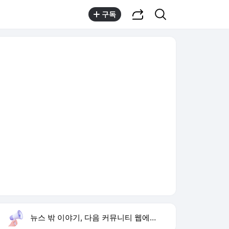
공유하기
검색
구독
뉴스 밖 이야기, 다음 커뮤니티 웹에서 보기
실시간 트렌드
오늘 8:00 기준
툴팁보기
1
미군 수뇌부 출구전략
,상승
2
이런 엿 같은 사랑
,하락
3
재벌 형사 시즌2
,하락
4
세븐틴 디노 피철인
,신규
5
황희 버스 하우스
,하락
6
손현보 목사
,하락
7
isa 계좌란
,하락