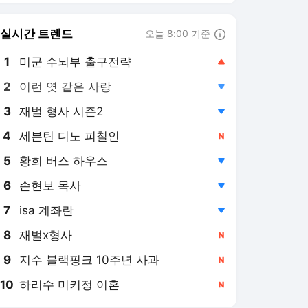
8
재벌x형사
,신규
9
지수 블랙핑크 10주년 사과
,신규
10
하리수 미키정 이혼
,신규
OSEN 랭킹 뉴스
최근 3시간 집계 결과입니다.
많이 본 뉴스
1
‘건강이상설’ 한승연, 장
난감 쥐고 손 덜덜..알고
보니 ‘목 디스크’였다 “치
2시간 전
료 중” [단독]
2
'국회 청문회·사상 초유
압수수색·성접대 스캔
들' 대한축구협회, 사과
6시간 전