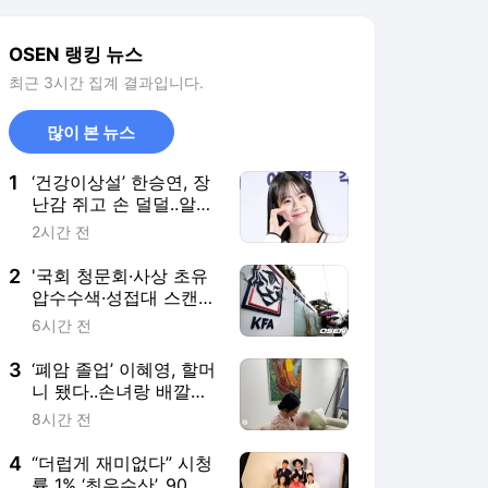
문 작성..."참담한 상황,
쇄신 기회로 삼겠다" [공
3
‘폐암 졸업’ 이혜영, 할머
식발표]
니 됐다..손녀랑 배깔고
누워 “사랑해”
8시간 전
4
“더럽게 재미없다” 시청
률 1% ‘최우수산’, 90도
사과 이어 추가연장 소
7시간 전
원 ‘마지막 몸부림’
5
"이해불가 사나이" 오타
니도 사람인가 했는데…
어느새 1위 등극, MVP
6시간 전
까지 집어삼키나
서비스 바로가기
뉴스
연예
스포츠
연예 홈
뉴스
포토
TV 편성표
영화
OTT