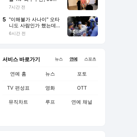
뮤직차트
루프
연예 채널