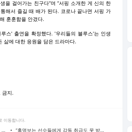
포 금지.
로 이동합니다.
‘학폭 논란’ 韓배구계 뒤흔든 쌍둥이 아직 현역이다! 나란히 아제르바이잔행→5년 만에 한솥
“홍명보는 선수들에게 감독 취급도 못 받았구만…” 축구팬들이 충격받은 이유…남아공전 하
품절녀 된 '미달이' 김성은, 못 알아볼 뻔..우아함 물씬 "생일 축하해"
신동엽, 대학로 비하발언 사과..“부족한 언행, 현장 노고 배려 못했다” [전문]
'아형' 잠정 휴식 김희철 "슈주 때 보다 수입 많다"…복귀 기대UP [핫피플]
"1년간 고민" 김빈우, 결국 韓 떠나 발리 이민…논란 속 새출발
'사망설' 공형진, 7년 만의 방송 복귀 화제 "1억 시계, 10개 팔아버텼다" [핫피플]
[단독] '상위 0.5%' 고지용 子 승재, 전처 허양임이 키운다…극비 이혼 2년 만 고백 (종합)
‘야구여왕 하차’ 김보름, 이렇게 말랐나..더 야위어진 근황 ‘걱정’
블랙핑크 '완전체' 확정 속…제니, 10주년 추억 꺼냈다 "함께 고마워"