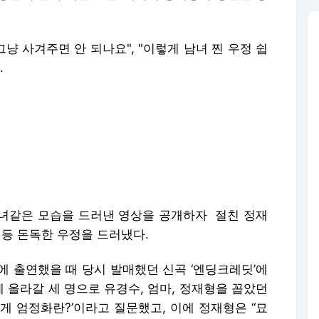
그냥 사겨주면 안 되나요", "이렇게 남녀 찐 우정 쉽
.
녀같은 모습을 드러낸 영상을 공개하자 절친 정재
 등 돈독한 우정을 드러냈다.
’에 출연했을 때 당시 발매했던 신곡 ‘엔딩크레딧’에
 올라갈 세 명으로 유경수, 엄마, 정재형을 꼽았던
게 엄정화란?’이라고 질문했고, 이에 정재형은 “묘
생을 걸어가는 친구다”며 “서핑 소개한 게 신의 한
통해서 즐길 때 배가 된다. 코로나 끝나면 서핑 가
해 훈훈함을 안겼다.
루스' 출연을 확정했다. '우리들의 블루스'는 인생
든 삶에 대한 응원을 담은 드라마다.