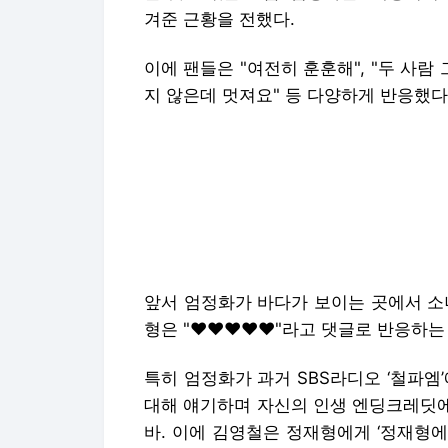
겨준 근황을 전했다.
이에 팬들은 "여전히 훈훈해", "두 사람 
지 않은데 멋져요" 등 다양하게 반응했다
앞서 엄정화가 바다가 보이는 곳에서 소
형은 "♥♥♥♥♥"라고 댓글로 반응하는
특히 엄정화가 과거 SBS라디오 ‘철파엠
대해 얘기하며 자신의 인생 엔딩크레딧에
바. 이에 김영철은 정재형에게 ‘정재형에
비에 이름이 새겨질 베스트 프렌드다. 인
수였다. 같이 여행은 다녔는데 스포츠를 
자고 했다”고 전하며 절친다운 사이를 전
한편 엄정화는 최근 드라마 '우리들의 블
의 끝자락 혹은 절정, 시작에 서 있는 모