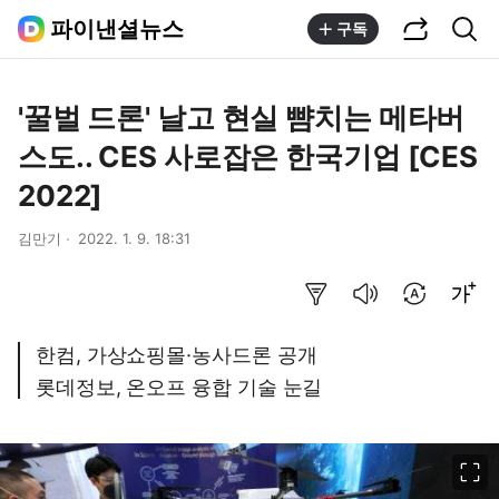
공유하기
통합검색
파이낸셜뉴스
구독
'꿀벌 드론' 날고 현실 뺨치는 메타버
스도.. CES 사로잡은 한국기업 [CES
2022]
김만기
2022. 1. 9. 18:31
요약보기
음성으로 듣기
번역 설정
글씨크기 조절하기
한컴, 가상쇼핑몰·농사드론 공개
롯데정보, 온오프 융합 기술 눈길
이미지 크게 보기