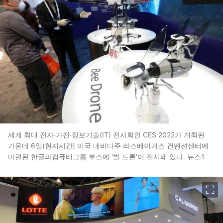
세계 최대 전자·가전·정보기술(IT) 전시회인 CES 2022가 개최된
가운데 6일(현지시간) 미국 네바다주 라스베이거스 컨벤션센터에
마련된 한글과컴퓨터그룹 부스에 '벌 드론'이 전시돼 있다. 뉴스1
이미지 크게 보기