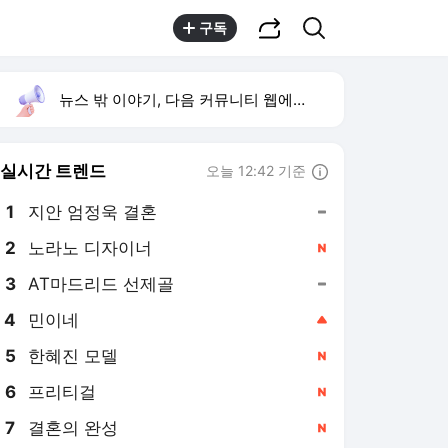
공유하기
검색
구독
뉴스 밖 이야기, 다음 커뮤니티 웹에서 보기
실시간 트렌드
오늘 12:42 기준
툴팁보기
1
지안 엄정욱 결혼
,유지
2
노라노 디자이너
,신규
3
AT마드리드 선제골
,유지
4
민이네
,상승
5
한혜진 모델
,신규
6
프리티걸
,신규
7
결혼의 완성
,신규