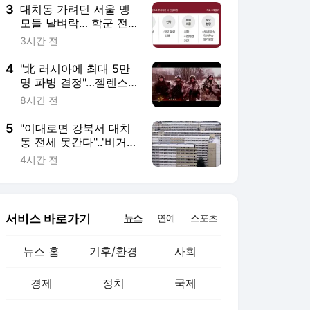
3
대치동 가려던 서울 맹
모들 날벼락… 학군 전
세대출 막히나[부동산
3시간 전
세제 후폭풍]
4
"北 러시아에 최대 5만
명 파병 결정"…젤렌스
키, 韓에 방공망 요청
8시간 전
5
"이대로면 강북서 대치
동 전세 못간다"..'비거주
1주택' 예외기준 촉각
4시간 전
서비스 바로가기
뉴스
연예
스포츠
뉴스 홈
기후/환경
사회
경제
정치
국제