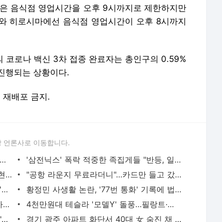
현은 음식점 영업시간을 오후 9시까지로 제한하지만
와 히로시마에선 음식점 영업시간이 오후 8시까지
의 코로나 백신 3차 접종 완료자는 총인구의 0.59%
 진행되는 상황이다.
및 재배포 금지.
 언론사로 이동합니다.
 아파트 방화사건 수사팀장 숨진 채 발견…사망 경위 조사
'삼전닉스' 폭락 적중한 족집게들 "반등, 일회성 아니다"면서... AI 과잉투자엔 '우려'
"김밥 2알 겨우 먹어"...앙상하게 마른 고현정, 다이어트 아닌 '음식 공포증' 고백 [헬스톡]
"공항 라운지 무료라더니"…카드만 들고 갔다간 '헛걸음'
日 유명 영화배우, 자택서 숨진 채 발견…'마약투약 혐의'
황정민 사생활 논란, '77번 통화' 기록에 법조계 주목
버핏 "도박판 된 증시…자산 가격, 실제 가치보다 비싸"
4천만원대 테슬라 '모델Y' 돌풍…필랑트·액티언 판매 '직격탄'
SK하닉 레버리지에 7억 올인한 은행원..."한 달 만에 5억 증발" 멘붕
경기 광주 아파트 화단서 40대 女 숨진 채 발견…시신 옆엔 '이불'