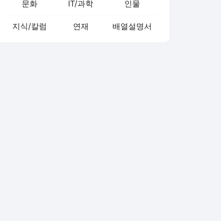
문화
IT/과학
인물
지식/칼럼
연재
배열설명서