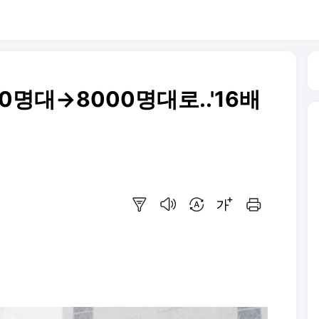
00명대→8000명대로..'16배
요약보기
음성으로 듣기
번역 설정
글씨크기 조절하기
인쇄하기