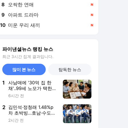
8
오싹한 연애
,신규
9
아파트 드라마
,신규
10
미운 우리 새끼
,신규
파이낸셜뉴스 랭킹 뉴스
최근 3시간 집계 결과입니다.
많이 본 뉴스
탐독한 뉴스
1
사남매에 '30억 집 한
채'..99세 노모가 택한
'분쟁 없는 상속' [PB의
6시간 전
머니 레시피]
2
김민석·정청래 1.48%p
차 초박빙…호남·수도권
표심이 관건
2시간 전