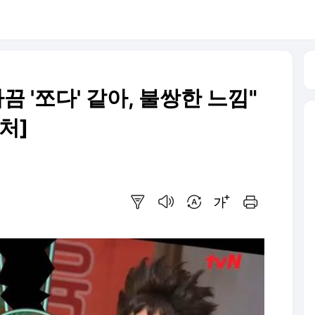
 '쪼다' 같아, 불쌍한 느낌"
처]
요약보기
음성으로 듣기
번역 설정
글씨크기 조절하기
인쇄하기