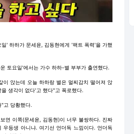
일' 하하가 문세윤, 김동현에게 '팩트 폭력'을 가했
라운 토요일'에서는 가수 하하-별 부부가 출연했다.
 같이 앉는데 오늘 하하랑 별은 멀찌감치 떨어져 앉
 앉을 생각이 없다'고 했다"고 폭로했다.
다"고 당황했다.
 보면 이쪽(문세윤, 김동현)이 너무 불쌍하다. 진짜
계의 우등생 아니냐. 여기선 언더독 느낌이다. 언더독