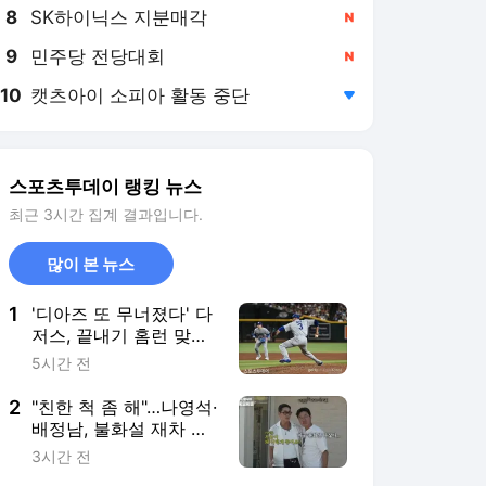
8
SK하이닉스 지분매각
,신규
9
민주당 전당대회
,신규
10
캣츠아이 소피아 활동 중단
,하락
스포츠투데이 랭킹 뉴스
최근 3시간 집계 결과입니다.
많이 본 뉴스
1
'디아즈 또 무너졌다' 다
저스, 끝내기 홈런 맞으
며 애리조나에 역전패…
5시간 전
7연패 수렁
2
"친한 척 좀 해"…나영석·
배정남, 불화설 재차 해
명(십오야)
3시간 전