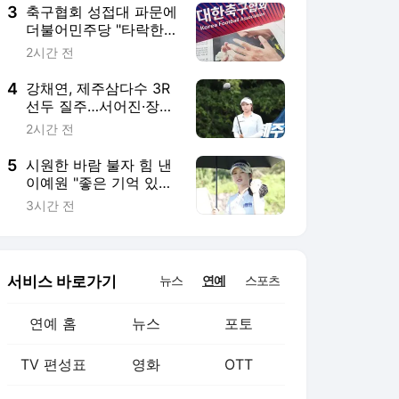
3
축구협회 성접대 파문에
더불어민주당 "타락한
뒷거래로 오염된 참사…
2시간 전
숨지말고 사과해야"
4
강채연, 제주삼다수 3R
선두 질주…서어진·장은
수 1타차 추격
2시간 전
5
시원한 바람 불자 힘 낸
이예원 "좋은 기억 있는
테디밸리, 자신감 갖고
3시간 전
임해"
서비스 바로가기
뉴스
연예
스포츠
연예 홈
뉴스
포토
TV 편성표
영화
OTT