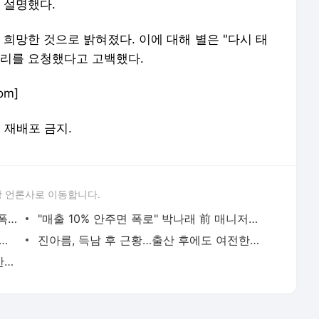
 설명했다.
 희망한 것으로 밝혀졌다. 이에 대해 별은 "다시 태
자리를 요청했다고 고백했다.
om]
및 재배포 금지.
 언론사로 이동합니다.
"카톡 멀티 프로필로 관계 은폐" 황정민 폭로女, 문자·녹취록 증거 공개 [ST이슈]
"매출 10% 안주면 폭로" 박나래 前 매니저 2명, 공갈미수·횡령 혐의로 재판
 '술타기' 혐의로 재판…음주운전 혐의는 미적용
진아름, 득남 후 근황…출산 후에도 여전한 미모 [스타엿보기]
황정민 사생활 논란의 쟁점…잇단 폭로·반박 오가는 소모전 [ST이슈]