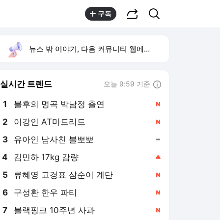
공유하기
검색
구독
뉴스 밖 이야기, 다음 커뮤니티 웹에서 보기
실시간 트렌드
오늘 9:59 기준
툴팁보기
1
불후의 명곡 박남정 출연
,신규
2
이강인 AT마드리드
,신규
3
유아인 남사친 볼뽀뽀
,유지
4
김민하 17kg 감량
,상승
5
류혜영 고경표 삼순이 계단
,신규
6
구성환 한우 파티
,신규
7
블랙핑크 10주년 사과
,신규