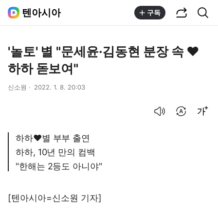
공유하기
통합검색
텐아시아
구독
'놀토' 별 "문세윤·김동현 분장 속 ♥
하하 돋보여"
신소원
2022. 1. 8. 20:03
음성으로 듣기
번역 설정
글씨크기 조절하기
하하♥별 부부 출연
하하, 10년 만의 컴백
"한해는 2등도 아니야"
[텐아시아=신소원 기자]