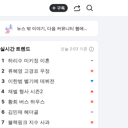
공유하기
검색
구독
뉴스 밖 이야기, 다음 커뮤니티 웹에서 보기
실시간 트렌드
오늘 2:03 기준
툴팁보기
1
하리수 미키정 이혼
,유지
2
류혜영 고경표 우정
,신규
3
이한범 벨기에 데뷔전
,하락
4
재벌 형사 시즌2
,상승
5
황희 버스 하우스
,신규
6
김민재 헤더골
,유지
7
블랙핑크 지수 사과
,신규