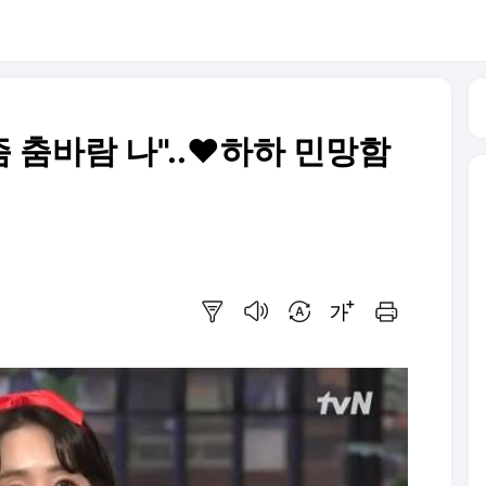
즘 춤바람 나"..♥하하 민망함
요약보기
음성으로 듣기
번역 설정
글씨크기 조절하기
인쇄하기