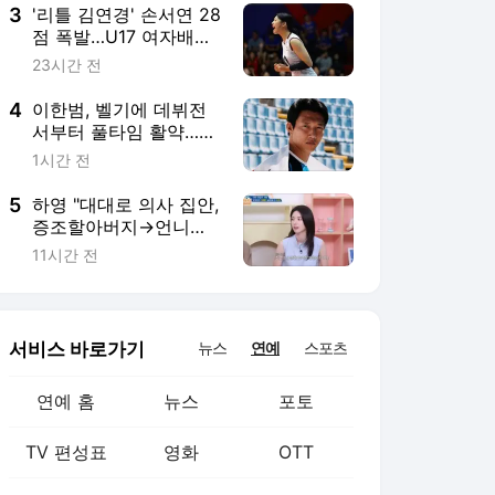
3
'리틀 김연경' 손서연 28
점 폭발…U17 여자배구,
세계선수권서 푸에르토
23시간 전
리코 3-1 격파
4
이한범, 벨기에 데뷔전
서부터 풀타임 활약…경
기 최우수선수 선정
1시간 전
5
하영 "대대로 의사 집안,
증조할아버지→언니까
지"(옥문아) [TV캡처]
11시간 전
서비스 바로가기
뉴스
연예
스포츠
연예 홈
뉴스
포토
TV 편성표
영화
OTT