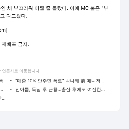
인 채 부끄러워 어쩔 줄 몰랐다. 이에 MC 붐은 "부
고 다그쳤다.
om]
및 재배포 금지.
 언론사로 이동합니다.
"카톡 멀티 프로필로 관계 은폐" 황정민 폭로女, 문자·녹취록 증거 공개 [ST이슈]
"매출 10% 안주면 폭로" 박나래 前 매니저 2명, 공갈미수·횡령 혐의로 재판
 '술타기' 혐의로 재판…음주운전 혐의는 미적용
진아름, 득남 후 근황…출산 후에도 여전한 미모 [스타엿보기]
황정민 사생활 논란의 쟁점…잇단 폭로·반박 오가는 소모전 [ST이슈]