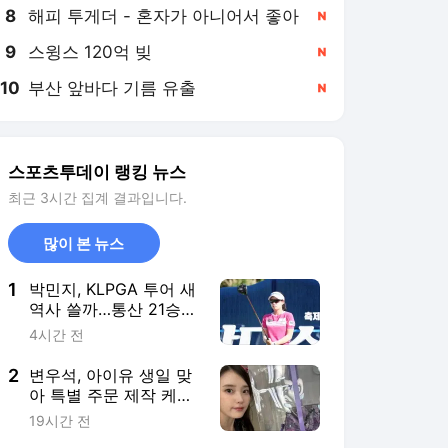
8
해피 투게더 - 혼자가 아니어서 좋아
,신규
9
스윙스 120억 빚
,신규
10
부산 앞바다 기름 유출
,신규
스포츠투데이 랭킹 뉴스
최근 3시간 집계 결과입니다.
많이 본 뉴스
1
박민지, KLPGA 투어 새
역사 쓸까…통산 21승
+상금 70억 원 도전
4시간 전
2
변우석, 아이유 생일 맞
아 특별 주문 제작 케이
크 선물…3달 지나 알려
19시간 전
진 미담