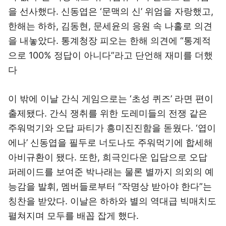
을 선사했다. 신동엽은 ‘문맥의 신’ 위엄을 자랑했고,
한해는 하하, 김동현, 문세윤의 응원 속 나홀로 의견
을 내놓았다. 통계청장 피오는 한해 의견에 “통계적
으로 100% 정답이 아니다”라고 단언해 재미를 더했
다
이 밖에 이날 간식 게임으로는 ‘초성 퀴즈’ 라면 편이
출제됐다. 간식 쟁취를 위한 도레미들의 전쟁 같은
주워먹기와 오답 파티가 흥미진진함을 돋웠다. ‘엽이
에나’ 신동엽을 필두로 너도나도 주워먹기에 합세해
아비규환이 됐다. 또한, 희극인다운 입담으로 오답
퍼레이드를 보여준 박나래는 물론 별까지 의외의 예
능감을 발휘, 멤버들로부터 “작명상 받아야 한다”는
칭찬을 받았다. 이날은 하하와 별의 역대급 빅매치도
펼쳐지며 모두를 배꼽 잡게 했다.