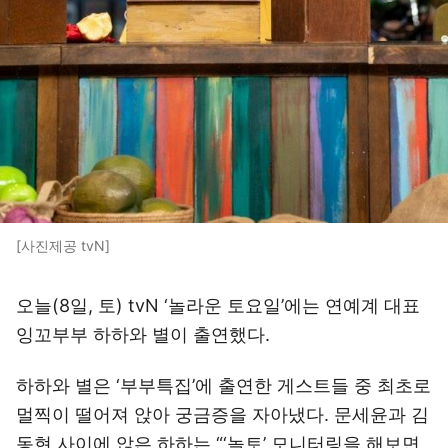
[사진제공 tvN]
오늘(8일, 토) tvN ‘놀라운 토요일’에는 연예계 대표
잉꼬부부 하하와 별이 출연했다.
하하와 별은 ‘부부특집’에 출연한 게스트들 중 최초로
멀찍이 떨어져 앉아 궁금증을 자아냈다. 문세윤과 김
동현 사이에 앉은 하하는 “‘놀토’ 모니터링을 해보면