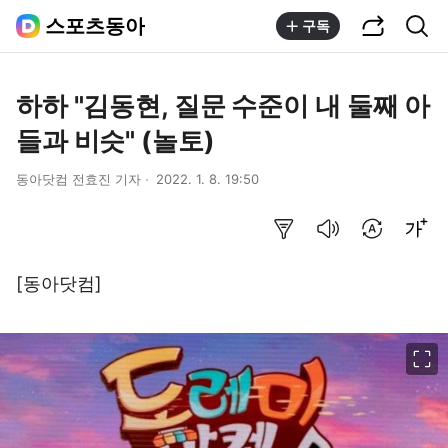
공유하기
통합검색
스포츠동아
구독
하하 "김동현, 질문 수준이 내 둘째 아
들과 비슷" (놀토)
동아닷컴 전효진 기자
2022. 1. 8. 19:50
요약보기
음성으로 듣기
번역 설정
글씨크기 조절하기
[동아닷컴]
이미지 크게 보기