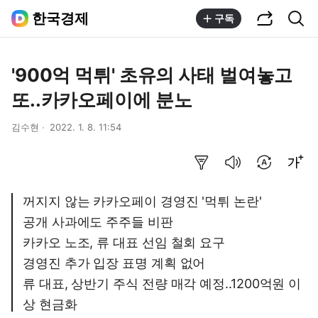
공유하기
통합검색
한국경제
구독
'900억 먹튀' 초유의 사태 벌여놓고
또..카카오페이에 분노
김수현
2022. 1. 8. 11:54
요약보기
음성으로 듣기
번역 설정
글씨크기 조절하기
꺼지지 않는 카카오페이 경영진 '먹튀 논란'
공개 사과에도 주주들 비판
카카오 노조, 류 대표 선임 철회 요구
경영진 추가 입장 표명 계획 없어
류 대표, 상반기 주식 전량 매각 예정..1200억원 이
상 현금화